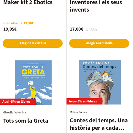
Maker kit 2 Ebotics
Inventores i els seus
invents
Preu Abacus
19,50€
19,95€
17,00€
17,90€
Afegir a la cistella
Afegir a la cistella
Avui -5% en llibres
Avui -5% en llibres
Molina, Tomàs
Gianella, Valentina
Contes del temps. Una
Tots som la Greta
història per a cada