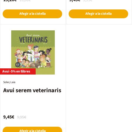
16,00€
9,95€
Afegir a la cistella
Afegir a la cistella
Avui -5% en llibres
Soler, Laia
Avui serem veterinaris
9,45€
9,95€
Afegir a la cistella