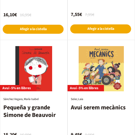
mes de l'any
7,55€
16,10€
7,95€
16,95€
Afegir a la cistella
Afegir a la cistella
Avui -5% en llibres
Avui -5% en llibres
Sánchez Vegara, María Isabel
Soler, Laia
Pequeña y grande
Avui serem mecànics
Simone de Beauvoir
15,20€
9,45€