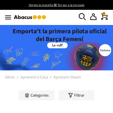
Omple la motxilla 🎒 Tot per a la tornada
0
Emporta’t la primera pilota oficial
del Barça Femení
Altres
Aprenent a Casa
Aprenem Steam
Categories
Filtrar