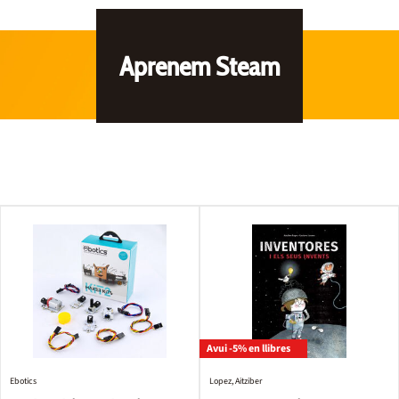
Aprenem Steam
Avui -5% en llibres
Ebotics
Lopez, Aitziber