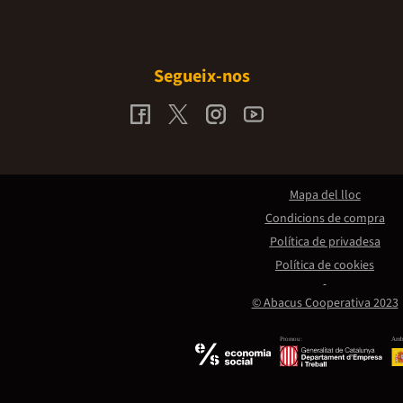
Segueix-nos
Mapa del lloc
Condicions de compra
Política de privadesa
Política de cookies
© Abacus Cooperativa 2023
Promou:
Amb 