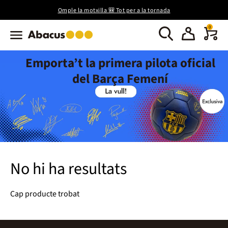
Omple la motxilla 🎒 Tot per a la tornada
0
Emporta’t la primera pilota oficial
del Barça Femení
No hi ha resultats
Cap producte trobat