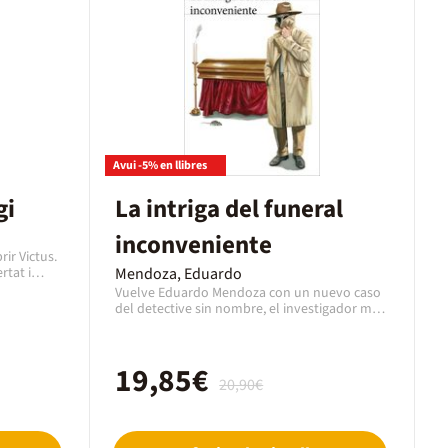
Avui -5% en llibres
gi
La intriga del funeral
inconveniente
ir Victus.
rtat i
Mendoza, Eduardo
faula dels
Vuelve Eduardo Mendoza con un nuevo caso
lana.«Em
del detective sin nombre, el investigador más
que vaig
divertido de la literatura española.La breve
 aquesta
crónica de un funeral insignificante en un
a on acaba
diario local ocasiona el despido del periodista
Pequod
19,85€
novato que la escribe. Sin saberlo, Ramoncito
20,90€
 gran i
Valenzuela ha provocado una reacción en
atat pel
cadena que desemboca en la investigación de
t, un rumb
una trama financiera de alto nivel y en una
 a Moby
conspiración de consecuencias