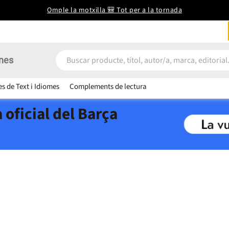
Omple la motxilla 🎒 Tot per a la tornada
nes
es de Text i Idiomes
Complements de lectura
 oficial del Barça