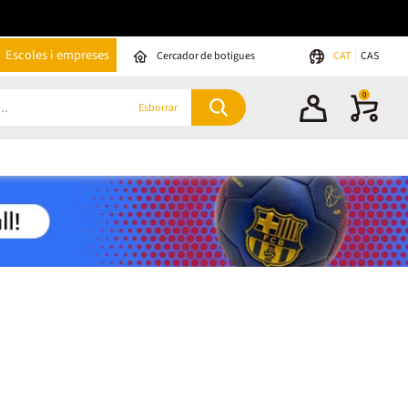
Escoles i empreses
Cercador de botigues
CAT
CAS
0
Esborrar