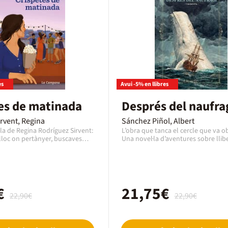
es
Avui -5% en llibres
es de matinada
Després del naufra
rvent, Regina
Sánchez Piñol, Albert
la de Regina Rodríguez Sirvent:
L’obra que tanca el cercle que va obr
lloc on pertànyer, buscaves
Una novel·la d’aventures sobre llibe
ser com tu, també tenia un
obsessió que es pot llegir com una 
últims vint anys de la política cata
ixar de mentir quan diu que ho
dic Ismael, Ismael Coficofin, i crec 
 passat vuit anys des que va
sobreviure només per explicar-vos
eva vocació a Atlanta, envoltada
història.»Aquesta novel·la començ
eculiar, i des d'aleshores
€
Moby Dick. Després que el vaixell 
21,75€
22,90€
22,90€
s precàries i entrepans de
s’hagi enfonsat per l’envestida de la
 viu amb la sensació persistent
cruel balena blanca, Ismael és resc
'encaixar enlloc. Tot canvia
Lònia, una nau sotmesa a la dissor
arcelona vibrant i de nits que
erràtic i una capitania temerària.Si