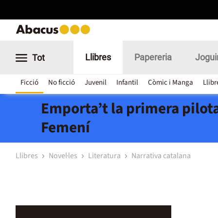
Llibres
Papereria
Jogui
Tot
Ficció
No ficció
Juvenil
Infantil
Còmic i Manga
Llibr
Emporta’t la primera pilota
Femení
Llibres
Novel·les
Literatura
Narrativa catalana