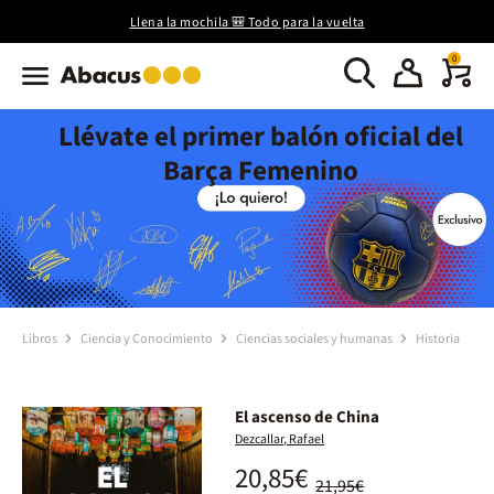
Llena la mochila 🎒 Todo para la vuelta
0
Llévate el primer balón oficial del
Barça Femenino
Libros
Ciencia y Conocimiento
Ciencias sociales y humanas
Historia
El ascenso de China
Dezcallar, Rafael
20,85€
21,95€