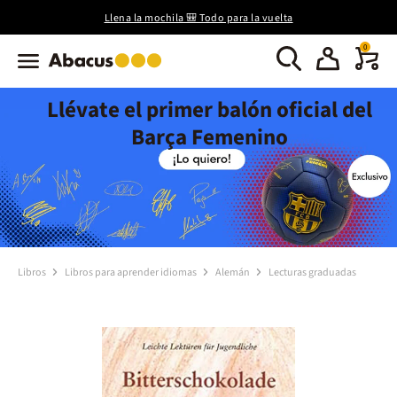
Llena la mochila 🎒 Todo para la vuelta
0
Llévate el primer balón oficial del
Barça Femenino
Libros
Libros para aprender idiomas
Alemán
Lecturas graduadas