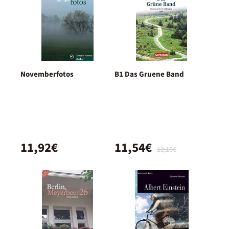
Novemberfotos
B1 Das Gruene Band
11,92€
11,54€
12,15€