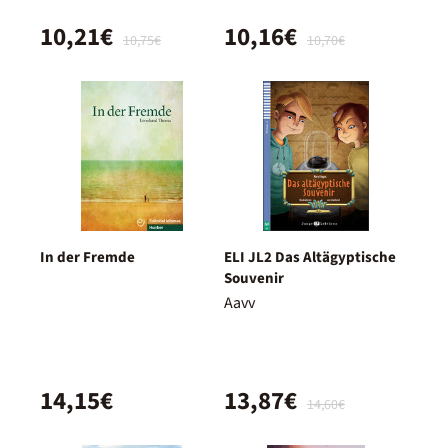
10,21€
10,16€
10,75€
10,70€
In der Fremde
ELI JL2 Das Altägyptische
Souvenir
Aavv
14,15€
13,87€
14,60€