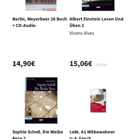
Berlin, Meyerbeer 26 Buch
Albert Einstein Lesen Und
+ CD-Audio
Üben 2
Vicens Vives
14,90€
15,06€
15,85€
Sophie Scholl. Die Weibe
Lekt. A1 Mitbewohner
Rose 2
U.A.Gesch.