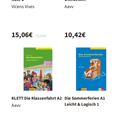
Vicens Vives
Aavv
15,06€
10,42€
15,85€
KLETT Die Klassenfahrt A2
Die Sommerferien A1
Leicht & Logisch 1
Aavv