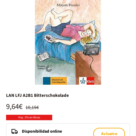
LAN LFJ A2B1 Bitterschokolade
9,64€
10,15€
Hoy -5% en libros
Disponibilidad online
Avísame