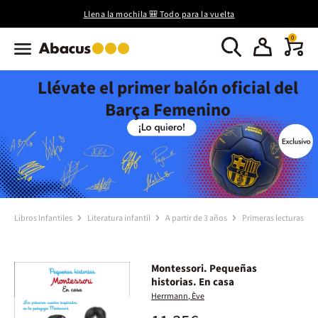
Llena la mochila 🎒 Todo para la vuelta
0
Llévate el primer balón oficial del
Barça Femenino
Libros Infantiles
Literatura infantil
A partir de 3 años
Primeras lecturas
Montessori. Pequeñas
historias. En casa
Herrmann, Ève