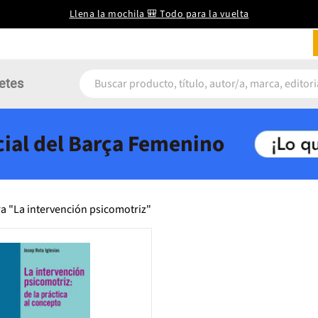
Llena la mochila 🎒 Todo para la vuelta
etes
icial del Barça Femenino
a "La intervención psicomotriz"