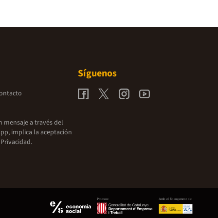
Síguenos
contacto
un mensaje a través del
pp, implica la aceptación
 Privacidad.
Promou:
Amb el finançament de: