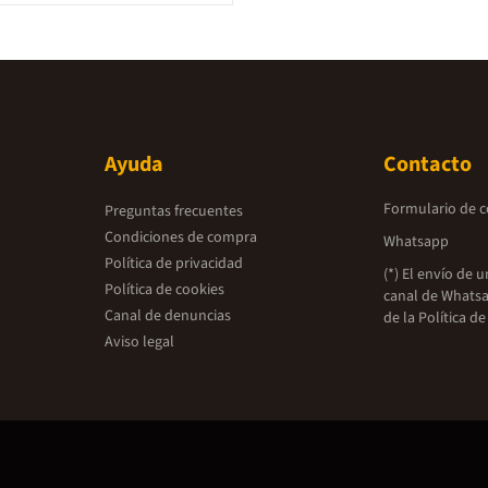
ad de ayuda terapéutica. Dado
tricidad se interviene sobre el
mer capítulo del libro está
mo este es entendido por el
puesto que la finalidad
tima de la intervención
 la de acompañar y favorecer el
ónico de la persona, se incluye
bre el desarrollo psicomotor,
Ayuda
Contacto
 de referencia de la
anto educativa y preventiva
ica. En relación con estos dos
Formulario de 
Preguntas frecuentes
vención, se desarrollan los
el autor considera más
Condiciones de compra
Whatsapp
 de cada uno de ellos. Y por
Política de privacidad
mera parte concluye con un
(*) El envío de 
valuación. La segunda
Política de cookies
canal de Whatsa
o está dedicada a la exposición
Canal de denuncias
s prácticos de intervención
de la
Política de
Aviso legal