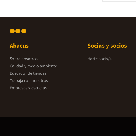
psicomotricid
que en psicomo
cuerpo, el pri
dedicado a có
autor. Luego, 
principal y úl
psicomotriz es
desarrollo arm
un capítulo so
Abacus
Socias y socios
como un marco
intervención t
como terapéut
Sobre nosotros
Hazte socio/a
tipos de inter
aspectos que 
Calidad y medio ambiente
significativos
Buscador de tiendas
último, la pri
capítulo sobre la e
Trabaja con nosotros
parte del libr
Empresas y escuelas
de cuatro caso
psicomotriz.