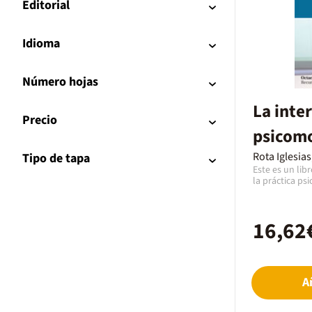
Editorial
Idioma
Número hojas
La inte
Precio
psicomo
Rota Iglesia
Tipo de tapa
Este es un lib
la práctica ps
estimuladora d
su vez, dan se
manifiesta en 
16,62
plasmar la rel
estos dos extre
dos se retroal
la psicomotric
Es, por lo tant
A
la intención de
profesionales 
psicomotricid