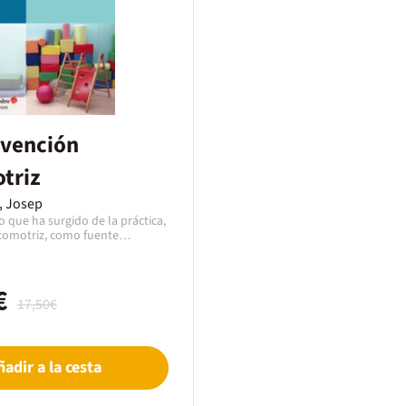
rvención
triz
s, Josep
ro que ha surgido de la práctica,
icomotriz, como fuente
e teorías y conceptos, que, a
ntido a todo lo que se
ella. El autor ha querido
€
ación dialéctica que existe entre
17,50€
mos: la teoría y la práctica. Los
imentan y, en esta disciplina de
idad, se significan mutuamente.
o, un libro práctico y nace con
ñadir a la cesta
 que sea útil a los
que se dedican tanto a la
ad educativa como a la