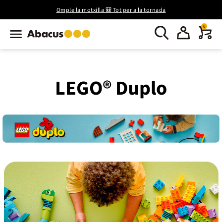
Omple la motxilla 🎒 Tot per a la tornada
0
LEGO® Duplo