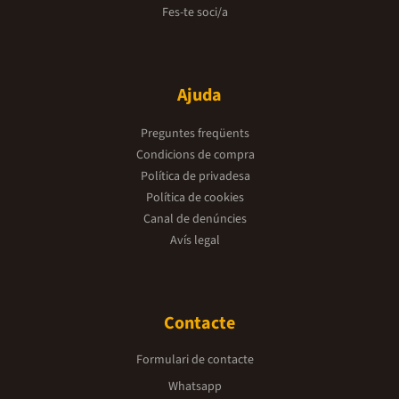
dissenyats per ajudar els infants a entendre el món
il·lustrades que
Fes-te soci/a
que els envolta amb històries divertides i herois
construcció crea
quotidians
històries, ideal
joguina educati
a nens i nenes 
aprenent i jug
Ajuda
Preguntes freqüents
Condicions de compra
Política de privadesa
Política de cookies
Canal de denúncies
Avís legal
Contacte
Formulari de contacte
Whatsapp