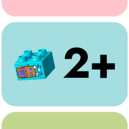
personatges co
natura i el medi ambient, aquest joc els ajuda a
DUPLO d’en Mic
explorar les seves emocions davant la seva
representa en T
primera excursió a l'aire lliure. • Accessoris: Aquest
construïble del
set ambientat en la natura està ple d'elements
que apareix a l
creatius per estimular el joc imaginatiu i inclou una
Mickey Mouse.• 
càmera de joguina, 2 tasses, 2 sacs de dormir, una
en la sèrie de t
foguera, un mapa, una tenda de campanya
diversió de La 
construïble, un arbre i flors. • Joc creatiu per a nens
roda del Mickey
i nenes a partir de 2 anys: Aquest joc educatiu
activitats haur
LEGO DUPLO fomenta l'aprenentatge a través del
casa.• Joc Mont
joc i és un regal ideal per als petits que estimen la
construcció i cl
natura i els jocs de la Peppa Pig.
desenvolupen le
emparellar dibu
motricitat fina
finestra.• Regal
Mouse és ideal 
nenes a partir 
de joguina i de
Mouse.