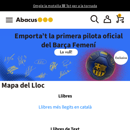
Omple la motxilla 🎒 Tot per a la tornada
0
Emporta’t la primera pilota oficial
del Barça Femení
Mapa del Lloc
Llibres
Llibres més llegits en català
Llibres de Text