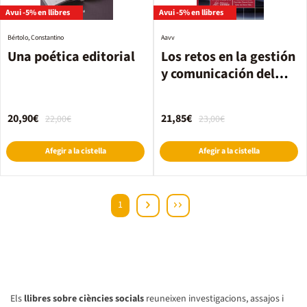
Avui -5% en llibres
Avui -5% en llibres
Bértolo, Constantino
Aavv
Una poética editorial
Los retos en la gestión
y comunicación del
patrimonio
bibliográfico y
20,90€
21,85€
22,00€
23,00€
documental
Afegir a la cistella
Afegir a la cistella
1
Els
llibres sobre ciències socials
reuneixen investigacions, assajos i