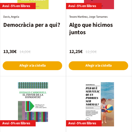
Avui -5% en llibres
Avui -5% en llibres
Davis, Angela
Tesoro Martínez, Jorge Tamames
Democràcia per a qui?
Algo que hicimos
juntos
13,30€
12,25€
14,00€
12,90€
Afegir a la cistella
Afegir a la cistella
Avui -5% en llibres
Avui -5% en llibres