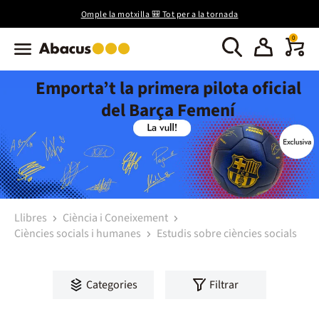
Omple la motxilla 🎒 Tot per a la tornada
0
Emporta’t la primera pilota oficial
del Barça Femení
Llibres
Ciència i Coneixement
Ciències socials i humanes
Estudis sobre ciències socials
Categories
Filtrar