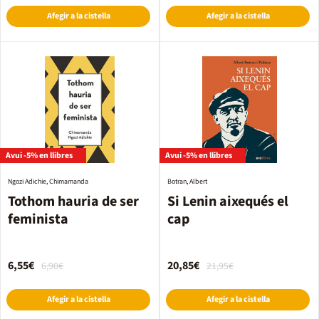
Afegir a la cistella
Afegir a la cistella
Avui -5% en llibres
Avui -5% en llibres
Ngozi Adichie, Chimamanda
Botran, Albert
Tothom hauria de ser
Si Lenin aixequés el
feminista
cap
6,55€
20,85€
6,90€
21,95€
Afegir a la cistella
Afegir a la cistella