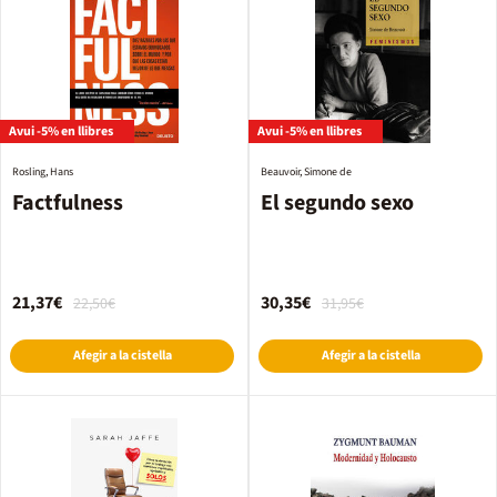
Avui -5% en llibres
Avui -5% en llibres
Rosling, Hans
Beauvoir, Simone de
Factfulness
El segundo sexo
21,37€
30,35€
22,50€
31,95€
Afegir a la cistella
Afegir a la cistella