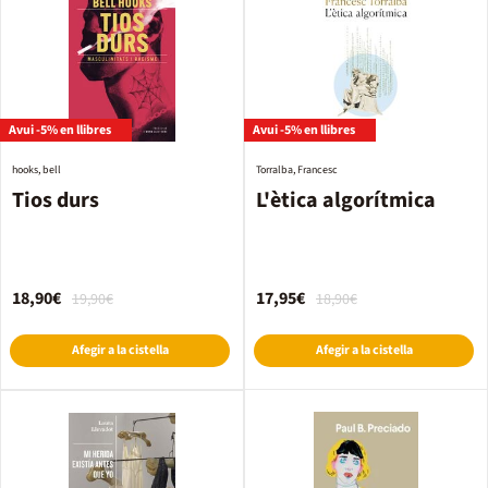
Avui -5% en llibres
Avui -5% en llibres
hooks, bell
Torralba, Francesc
Tios durs
L'ètica algorítmica
18,90€
17,95€
19,90€
18,90€
Afegir a la cistella
Afegir a la cistella