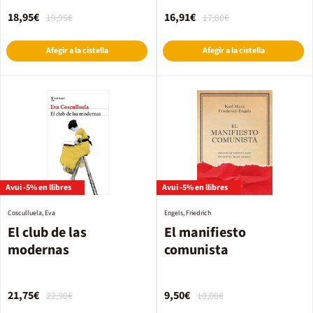
18,95€
16,91€
19,95€
17,80€
Afegir a la cistella
Afegir a la cistella
Avui -5% en llibres
Avui -5% en llibres
Cosculluela, Eva
Engels, Friedrich
El club de las
El manifiesto
modernas
comunista
21,75€
9,50€
22,90€
10,00€