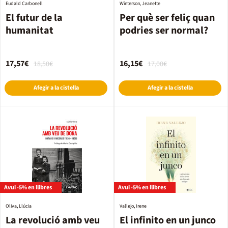
Eudald Carbonell
Winterson, Jeanette
El futur de la
Per què ser feliç quan
humanitat
podries ser normal?
17,57€
16,15€
18,50€
17,00€
Afegir a la cistella
Afegir a la cistella
Avui -5% en llibres
Avui -5% en llibres
Oliva, Llúcia
Vallejo, Irene
La revolució amb veu
El infinito en un junco