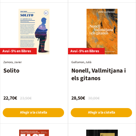
Avui -5% en llibres
Avui -5% en llibres
Zamora, Javier
Guillamon, Julià
Solito
Nonell, Vallmitjana i
els gitanos
22,70€
28,50€
23,90€
30,00€
Afegir a la cistella
Afegir a la cistella