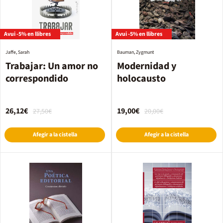
Avui -5% en llibres
Avui -5% en llibres
Jaffe, Sarah
Bauman, Zygmunt
Trabajar: Un amor no
Modernidad y
correspondido
holocausto
26,12€
19,00€
27,50€
20,00€
Afegir a la cistella
Afegir a la cistella