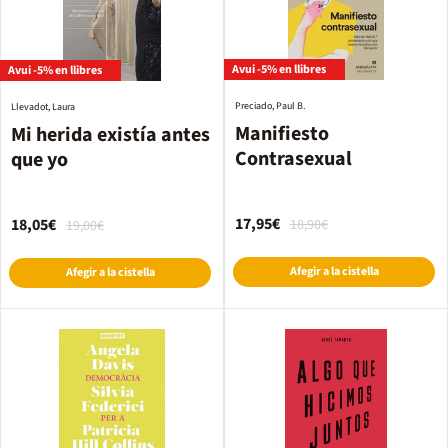
Avui -5% en llibres
Avui -5% en llibres
Preciado, Paul B.
Llevadot, Laura
Manifiesto
Mi herida existía antes
Contrasexual
que yo
17,95€
18,05€
18,90€
19,00€
Afegir a la cistella
Afegir a la cistella