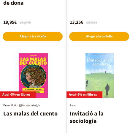
de dona
19,95€
13,25€
21,00€
13,95€
Afegir a la cistella
Afegir a la cistella
Avui -5% en llibres
Avui -5% en llibres
Pérez Muñoz (@lacajadeisa), Is
Aavv
Las malas del cuento
Invitació a la
sociologia