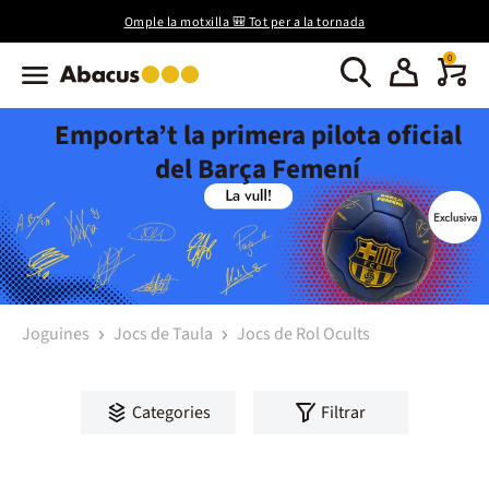
Omple la motxilla 🎒 Tot per a la tornada
0
Emporta’t la primera pilota oficial
del Barça Femení
Joguines
Jocs de Taula
Jocs de Rol Ocults
Categories
Filtrar