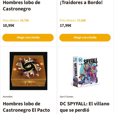
Hombres lobo de
¡Traidores a Bordo!
Castronegro
Preu Abacus
10,75€
Preu Abacus
17,50€
10,99€
17,99€
Afegir a la cistella
Afegir a la cistella
Asmodee
Gen X Games
Hombres lobo de
DC SPYFALL: El villano
Castronegro El Pacto
que se perdió