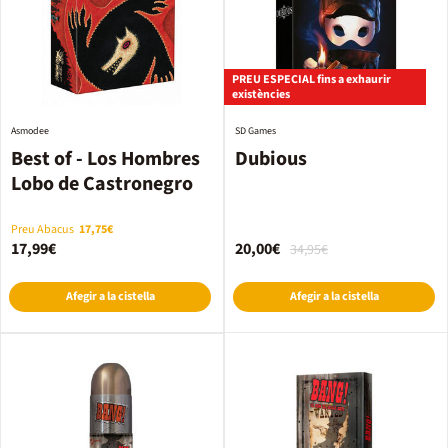
PREU ESPECIAL fins a exhaurir
existències
Asmodee
SD Games
Best of - Los Hombres
Dubious
Lobo de Castronegro
Preu Abacus
17,75€
17,99€
20,00€
34,95€
Afegir a la cistella
Afegir a la cistella