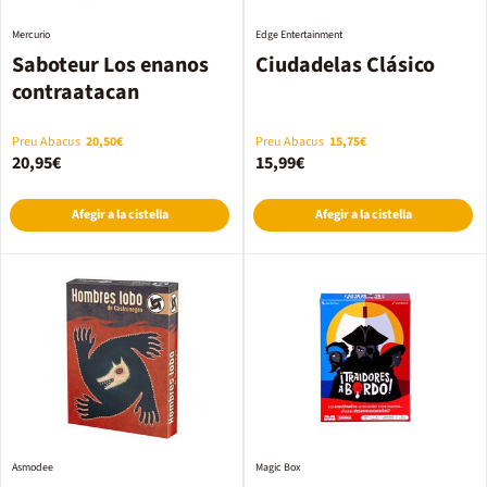
Mercurio
Edge Entertainment
Saboteur Los enanos
Ciudadelas Clásico
contraatacan
Preu Abacus
20,50€
Preu Abacus
15,75€
20,95€
15,99€
Afegir a la cistella
Afegir a la cistella
Asmodee
Magic Box