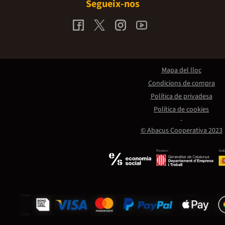
Segueix-nos
Mapa del lloc
Condicions de compra
Política de privadesa
Política de cookies
© Abacus Cooperativa 2023
Promou:
Amb 