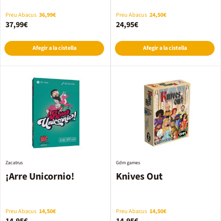
Preu Abacus
36,99€
Preu Abacus
24,50€
37,99€
24,95€
Afegir a la cistella
Afegir a la cistella
Zacatrus
Gdm games
¡Arre Unicornio!
Knives Out
Preu Abacus
14,50€
Preu Abacus
14,50€