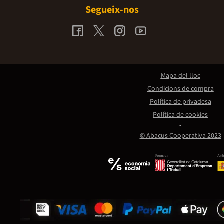
Segueix-nos
Mapa del lloc
Condicions de compra
Política de privadesa
Política de cookies
© Abacus Cooperativa 2023
Promou:
Amb 