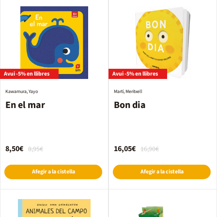
Avui -5% en llibres
Avui -5% en llibres
Kawamura, Yayo
Martí, Meritxell
En el mar
Bon dia
8,50€
16,05€
8,95€
16,90€
Afegir a la cistella
Afegir a la cistella