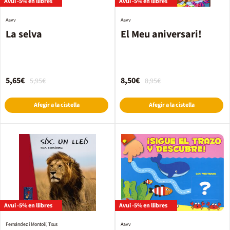
Avui -5% en llibres
Avui -5% en llibres
Aavv
Aavv
La selva
El Meu aniversari!
5,65€
8,50€
5,95€
8,95€
Afegir a la cistella
Afegir a la cistella
Avui -5% en llibres
Avui -5% en llibres
Fernández i Montolí, Txus
Aavv