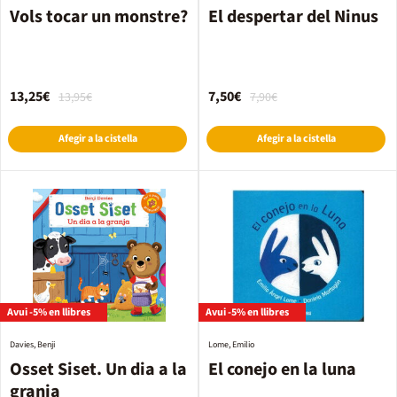
Vols tocar un monstre?
El despertar del Ninus
13,25€
7,50€
13,95€
7,90€
Afegir a la cistella
Afegir a la cistella
Avui -5% en llibres
Avui -5% en llibres
Davies, Benji
Lome, Emilio
Osset Siset. Un dia a la
El conejo en la luna
granja