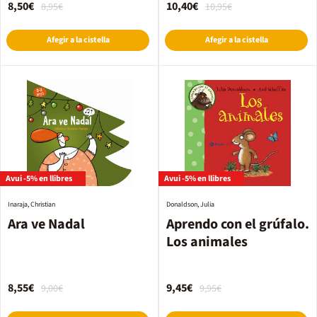
8,50€
10,40€
8,95€
10,95€
Afegir a la cistella
Afegir a la cistella
Avui -5% en llibres
Avui -5% en llibres
Inaraja, Christian
Donaldson, Julia
Ara ve Nadal
Aprendo con el grúfalo.
Los animales
8,55€
9,45€
9,00€
9,95€