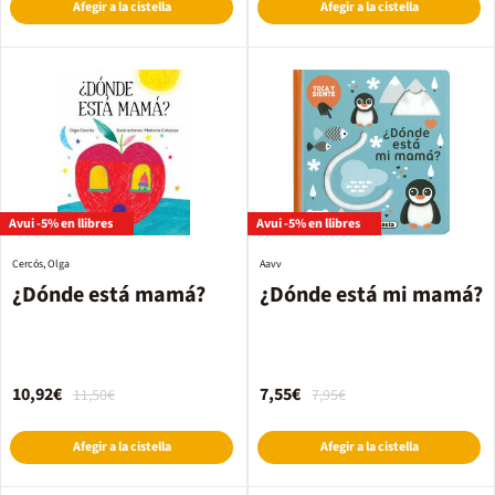
Afegir a la cistella
Afegir a la cistella
Avui -5% en llibres
Avui -5% en llibres
Cercós, Olga
Aavv
¿Dónde está mamá?
¿Dónde está mi mamá?
10,92€
7,55€
11,50€
7,95€
Afegir a la cistella
Afegir a la cistella