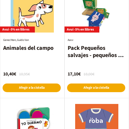
Avui -5% en llibres
Avui -5% en llibres
Genechten, Guido Van
Aavv
Animales del campo
Pack Pequeños
salvajes - pequeños de
casa
10,40€
17,10€
10,95€
18,00€
Afegir a la cistella
Afegir a la cistella