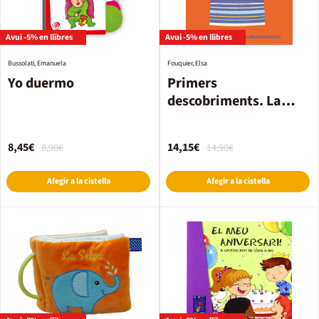
Avui -5% en llibres
Avui -5% en llibres
Bussolati, Emanuela
Fouquier, Elsa
Yo duermo
Primers
descobriments. La
roba
8,45€
14,15€
8,90€
14,90€
Afegir a la cistella
Afegir a la cistella