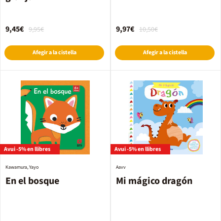
9,45€
9,97€
9,95€
10,50€
Afegir a la cistella
Afegir a la cistella
Avui -5% en llibres
Avui -5% en llibres
Kawamura, Yayo
Aavv
En el bosque
Mi mágico dragón