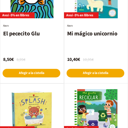
Avui -5% en llibres
Avui -5% en llibres
Aavv
Aavv
El pececito Glu
Mi mágico unicornio
8,50€
10,40€
8,95€
10,95€
Afegir a la cistella
Afegir a la cistella