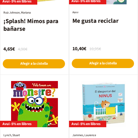
Avui -5% en llibres
Avui -5% en llibres
Aavv
Ruiz Johnson, Mariana
Me gusta reciclar
¡Splash! Mimos para
bañarse
10,40€
4,65€
10,95€
4,90€
Afegir a la cistella
Afegir a la cistella
Avui -5% en llibres
Avui -5% en llibres
Lynch, Stuart
Jammes, Laurence