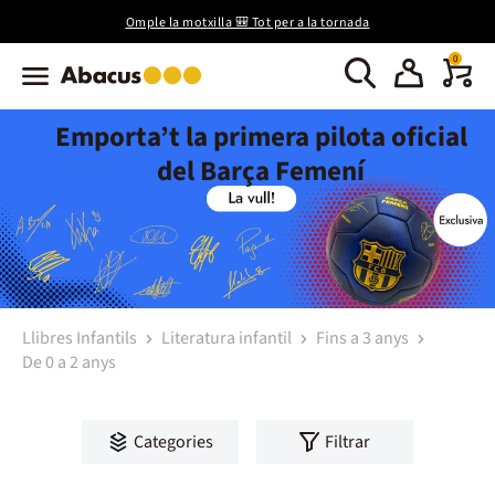
Omple la motxilla 🎒 Tot per a la tornada
0
Emporta’t la primera pilota oficial
del Barça Femení
Llibres Infantils
Literatura infantil
Fins a 3 anys
De 0 a 2 anys
Categories
Filtrar