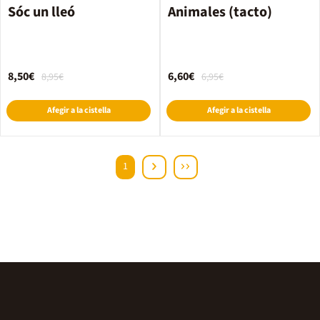
Sóc un lleó
Animales (tacto)
8,50€
6,60€
8,95€
6,95€
Afegir a la cistella
Afegir a la cistella
1