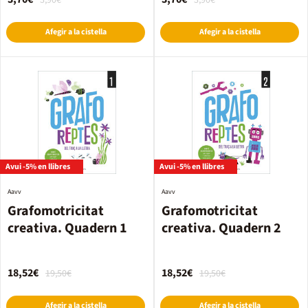
3,90€
3,90€
Afegir a la cistella
Afegir a la cistella
Avui -5% en llibres
Avui -5% en llibres
Aavv
Aavv
Grafomotricitat
Grafomotricitat
creativa. Quadern 1
creativa. Quadern 2
18,52€
18,52€
19,50€
19,50€
Afegir a la cistella
Afegir a la cistella