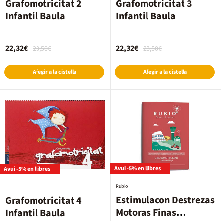
Grafomotricitat 2
Grafomotricitat 3
Infantil Baula
Infantil Baula
22,32€
22,32€
23,50€
23,50€
Afegir a la cistella
Afegir a la cistella
Avui -5% en llibres
Avui -5% en llibres
Rubio
Estimulacon Destrezas
Grafomotricitat 4
Motoras Finas
Infantil Baula