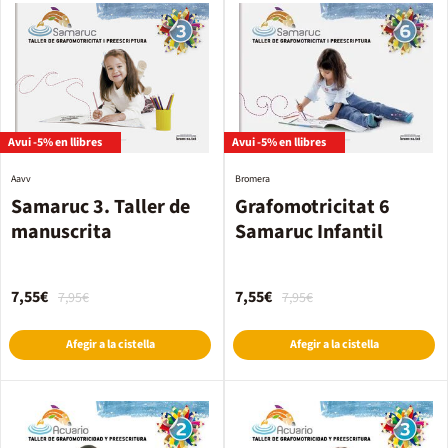
Avui -5% en llibres
Avui -5% en llibres
Aavv
Bromera
Samaruc 3. Taller de
Grafomotricitat 6
manuscrita
Samaruc Infantil
7,55€
7,55€
7,95€
7,95€
Afegir a la cistella
Afegir a la cistella