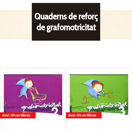
Quaderns de reforç
de grafomotricitat
Avui -5% en llibres
Avui -5% en llibres