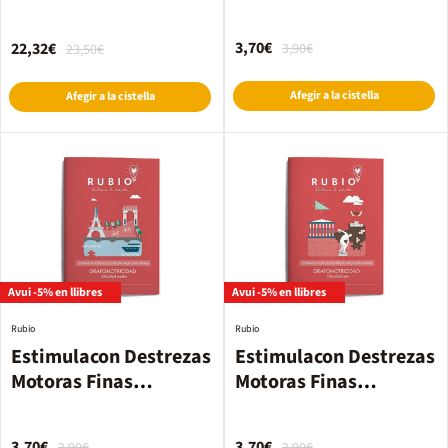
Grafomotricidad Baja
3,70€
22,32€
3,90€
23,50€
Afegir a la cistella
Afegir a la cistella
Avui -5% en llibres
Avui -5% en llibres
Rubio
Rubio
Estimulacon Destrezas
Estimulacon Destrezas
Motoras Finas
Motoras Finas
Grafomotricidad
Grafomotricidad Alta
Media
3,70€
3,70€