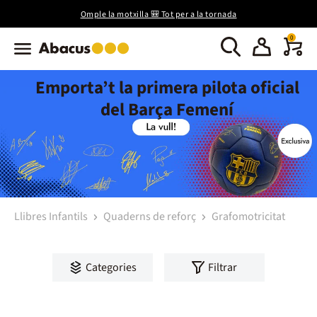
Omple la motxilla 🎒 Tot per a la tornada
0
Emporta’t la primera pilota oficial
del Barça Femení
Llibres Infantils
Quaderns de reforç
Grafomotricitat
Categories
Filtrar