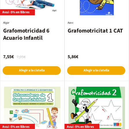
Avui -5% en llibres
Algar
Aavv
Grafomotricidad 6
Grafomotricitat 1 CAT
Acuario Infantil
7,55€
5,86€
7,95€
Afegir a la cistella
Afegir a la cistella
Avui -5% en llibres
Avui -5% en llibres