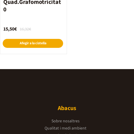
Quad.Grafomotricitat
0
15,50€
16,32€
Afegir a la cistella
Abacus
Sobre nosaltres
Qualitat i medi ambient