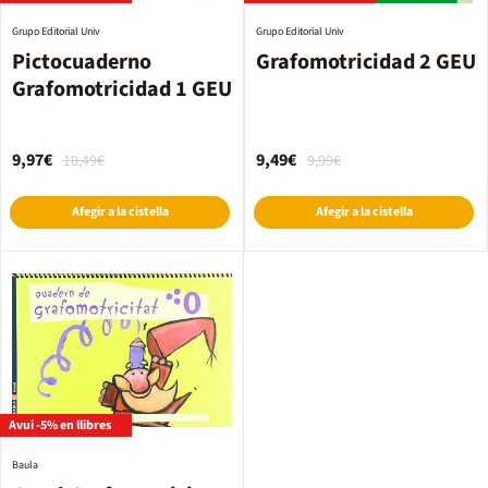
Grupo Editorial Univ
Grupo Editorial Univ
Pictocuaderno
Grafomotricidad 2 GEU
Grafomotricidad 1 GEU
9,97€
9,49€
10,49€
9,99€
Afegir a la cistella
Afegir a la cistella
Avui -5% en llibres
Baula