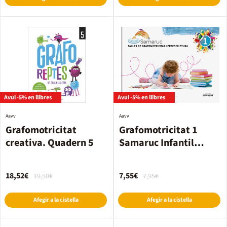
Avui -5% en llibres
Avui -5% en llibres
Aavv
Aavv
Grafomotricitat
Grafomotricitat 1
creativa. Quadern 5
Samaruc Infantil
Bromera
18,52€
7,55€
19,50€
7,95€
Afegir a la cistella
Afegir a la cistella