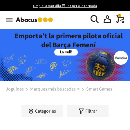
Omple la motxilla 🎒 Tot per a la tornada
0
Emporta’t la primera pilota oficial
del Barça Femení
Joguines
Marques més buscades ⭐
Smart Games
Categories
Filtrar