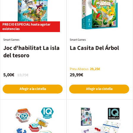
PRECIO ESPECIAL hasta agotar
existencias
Smart Games
Smart Games
Joc d'habilitat La isla
La Casita Del Árbol
del tesoro
Preu Abacus
29,25€
5,00€
29,99€
13,75€
Afegir a la cistella
Afegir a la cistella