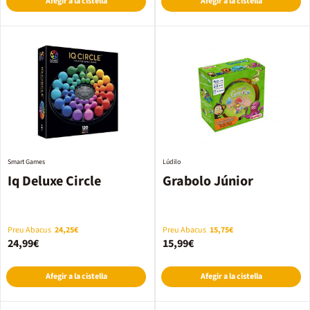
Afegir a la cistella
Afegir a la cistella
Smart Games
Lúdilo
Iq Deluxe Circle
Grabolo Júnior
Preu Abacus
24,25€
Preu Abacus
15,75€
24,99€
15,99€
Afegir a la cistella
Afegir a la cistella