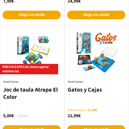
7,99€
14,99€
Afegir a la cistella
Afegir a la cistella
PRECIO ESPECIAL hasta agotar
existencias
Smart Games
Smart Games
Joc de taula Atrapa El
Gatos y Cajas
Color
Preu Abacus
21,50€
5,00€
21,99€
19,95€