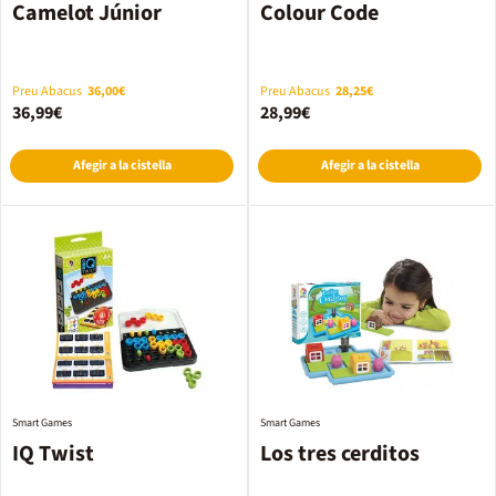
Camelot Júnior
Colour Code
Preu Abacus
36,00€
Preu Abacus
28,25€
36,99€
28,99€
Afegir a la cistella
Afegir a la cistella
Smart Games
Smart Games
IQ Twist
Los tres cerditos