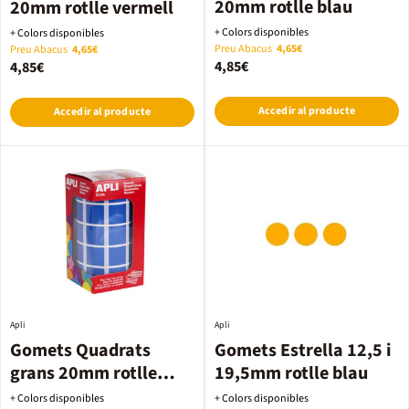
20mm rotlle blau
20mm rotlle vermell
+ Colors disponibles
+ Colors disponibles
Preu Abacus
4,65€
Preu Abacus
4,65€
4,85€
4,85€
Accedir al producte
Accedir al producte
Apli
Apli
Gomets Quadrats
Gomets Estrella 12,5 i
grans 20mm rotlle
19,5mm rotlle blau
blau
+ Colors disponibles
+ Colors disponibles