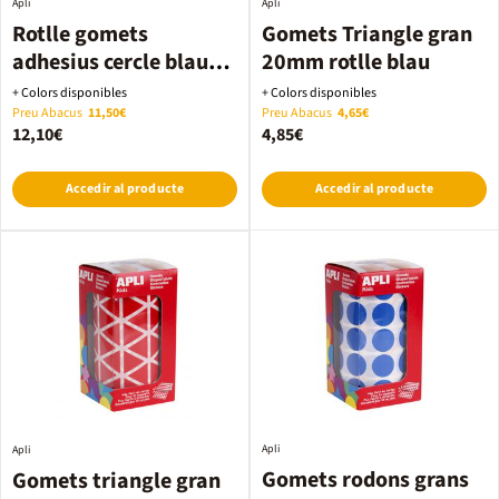
Apli
Apli
Rotlle gomets
Gomets Triangle gran
adhesius cercle blau
20mm rotlle blau
metal·litzat
+ Colors disponibles
+ Colors disponibles
Preu Abacus
11,50€
Preu Abacus
4,65€
12,10€
4,85€
Accedir al producte
Accedir al producte
Apli
Apli
Gomets rodons grans
Gomets triangle gran