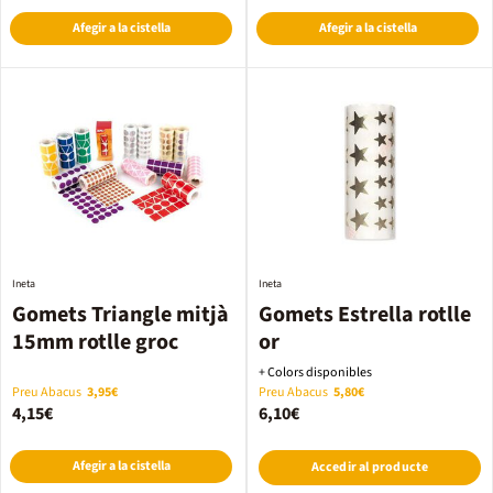
Afegir a la cistella
Afegir a la cistella
Ineta
Ineta
Gomets Triangle mitjà
Gomets Estrella rotlle
15mm rotlle groc
or
+ Colors disponibles
Preu Abacus
3,95€
Preu Abacus
5,80€
4,15€
6,10€
Afegir a la cistella
Accedir al producte