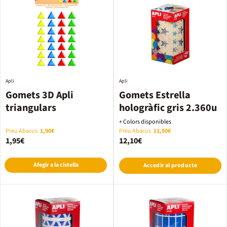
Apli
Apli
Gomets 3D Apli
Gomets Estrella
triangulars
hologràfic gris 2.360u
+ Colors disponibles
Preu Abacus
1,90€
Preu Abacus
11,50€
1,95€
12,10€
Afegir a la cistella
Accedir al producte