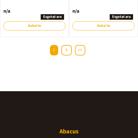
n/a
n/a
Esgotat ara
Esgotat ara
Avisa'm
Avisa'm
1
Abacus