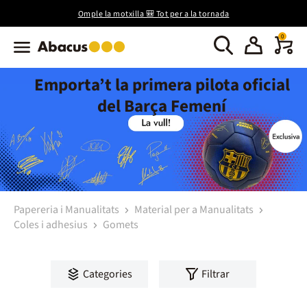
Omple la motxilla 🎒 Tot per a la tornada
0
Emporta’t la primera pilota oficial
del Barça Femení
Papereria i Manualitats
Material per a Manualitats
Coles i adhesius
Gomets
Categories
Filtrar