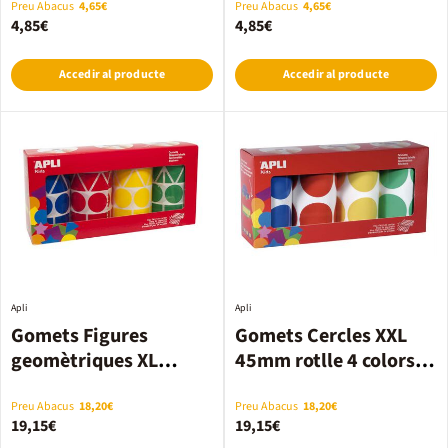
Preu Abacus
4,65€
Preu Abacus
4,65€
4,85€
4,85€
Accedir al producte
Accedir al producte
Apli
Apli
Gomets Figures
Gomets Cercles XXL
geomètriques XL
45mm rotlle 4 colors
27mm rotlle 4 colors
1.416u
5.428u
Preu Abacus
18,20€
Preu Abacus
18,20€
19,15€
19,15€