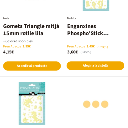
Ineta
Maildor
Gomets Triangle mitjà
Enganxines
15mm rotlle lila
Phospho'Stick
fantasmes 2 fulls
+ Colors disponibles
Preu Abacus
3,95€
Preu Abacus
3,45€
(1.73€/u)
4,15€
3,60€
(1.80€/u)
Afegir a la cistella
Accedir al producte