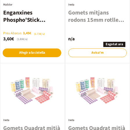
Maildor
Ineta
Enganxines
Gomets mitjans
Phospho'Stick
rodons 15mm rotlle
unicorns 2 fulls
blau
Preu Abacus
3,45€
(1.73€/u)
3,60€
n/a
(1.80€/u)
Esgotat ara
Afegir a la cistella
Avisa'm
Ineta
Ineta
Gomets Quadrat mitjà
Gomets Quadrat mitjà