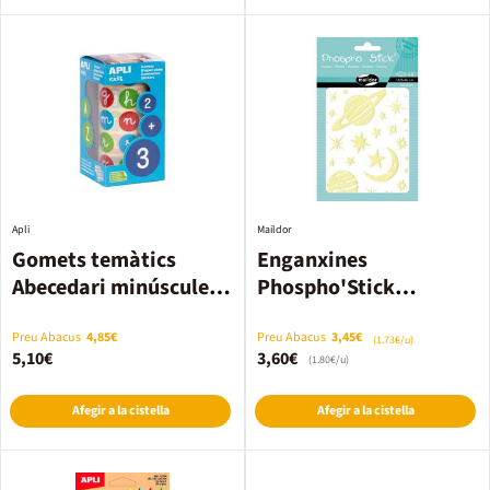
Apli
Maildor
Gomets temàtics
Enganxines
Abecedari minúscules
Phospho'Stick
rotlle 900u
planetes 2 fulls
Preu Abacus
4,85€
Preu Abacus
3,45€
(1.73€/u)
5,10€
3,60€
(1.80€/u)
Afegir a la cistella
Afegir a la cistella