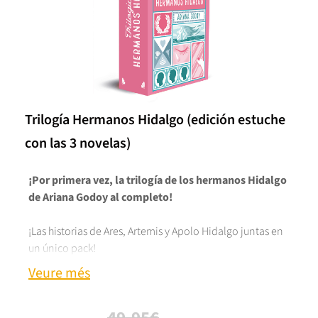
Trilogía Hermanos Hidalgo (edición estuche
con las 3 novelas)
¡Por primera vez, la trilogía de los hermanos Hidalgo
de Ariana Godoy al completo!
¡Las historias de Ares, Artemis y Apolo Hidalgo juntas en
un único pack!
Veure més
Raquel lleva toda la vida loca por Ares, su atractivo y
misterioso vecino. Lo observa sin ser vista desde su
ventana y es que, muy a su pesar, no han intercambiado