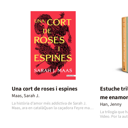
Una cort de roses i espines
Estuche tri
Maas, Sarah J.
me enamo
La història d'amor més addictiva de Sarah J.
Han, Jenny
Maas, ara en catalàQuan la caçadora Feyre mata
La trilogía que h
un llop al bosc, una criatura bestial irromp a
Video. Por la autora del fenómeno A todos los
casa seva a la recerca de revenja. Així, es veu
chicos de los q
obligada a traslladar-se a una terra màgica i
incluye la trilog
remota de la qual només havia sentit a parlar a