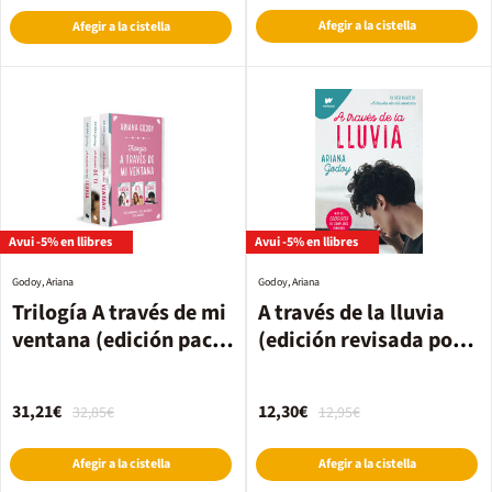
Afegir a la cistella
Afegir a la cistella
Avui -5% en llibres
Avui -5% en llibres
Godoy, Ariana
Godoy, Ariana
Trilogía A través de mi
A través de la lluvia
ventana (edición pack
(edición revisada por
con: A través de mi
la autora) (Trilogía
ventana | A través de ti
Hermanos Hidalgo 3)
31,21€
12,30€
32,85€
12,95€
| A través de la lluvia)
Afegir a la cistella
Afegir a la cistella