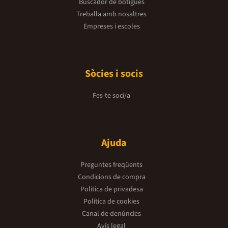
Buscador de botigues
haberla dejado e
Jere deciden dar
Treballa amb nosaltres
sabe que ha lle
Empreses i escoles
callar para siem
deberá enfrentar
romperle el cora
dirigit el llibre
me enamoré?Aque
completa de &qu
Sòcies i socis
enamoré&quot;, e
públic juvenil i 
novel·les romàn
Fes-te soci/a
temàtica i l'esti
atractiu per a l
sobre el primer 
personal i les re
recomanada sol s
Ajuda
encara que la pr
complexitat de 
ser apreciades p
Preguntes freqüents
trilogia es carac
accessible i el se
Condicions de compra
converteix en una
Política de privadesa
un ampli rang d'
Estuche trilogí
Política de cookies
trilogia &quot;
Canal de denúncies
enamoré&quot; e
interconnectats
Avís legal