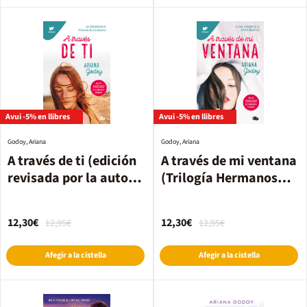
Avui -5% en llibres
Avui -5% en llibres
Godoy, Ariana
Godoy, Ariana
A través de ti (edición
A través de mi ventana
revisada por la autora)
(Trilogía Hermanos
(Trilogía Hermanos
Hidalgo 1)
Hidalgo 2)
12,30€
12,30€
12,95€
12,95€
Afegir a la cistella
Afegir a la cistella