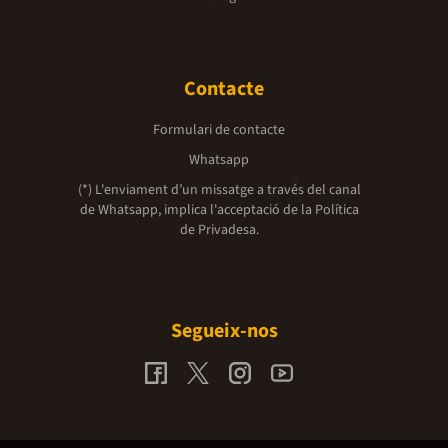
lectura captivado
més destacats s'
trilogia se centr
romàntics de la p
diversos estius. 
Contacte
incertesa i la c
experiències amo
etapes de l'ena
Formulari de contacte
emocionals que 
entre Belly i les
Whatsapp
fonamental de la
importància de l
(*) L'enviament d’un missatge a través del canal
brindar suport i
de Whatsapp, implica l'acceptació de la
Política
desafiaments que
de Privadesa.
d'amistat al lla
familiars: La din
com la dels seus
la trama. S'expl
relacions parenta
influència de la 
Segueix-nos
identitat person
llarg de la trilo
de maduració i 
dilemes personal
aprèn dels seus 
creixement perso
al lector.L'estiu
com a símbol de l