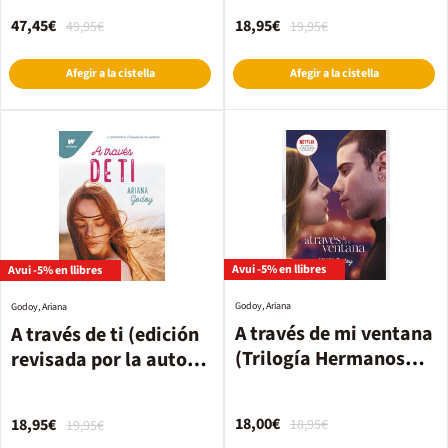
novelas)
Hermanos Hidalgo 3)
47,45€
18,95€
49,95€
19,95€
Afegir a la cistella
Afegir a la cistella
Avui -5% en llibres
Avui -5% en llibres
Godoy, Ariana
Godoy, Ariana
A través de mi ventana
A través de ti (edición
(Trilogía Hermanos
revisada por la autora)
Hidalgo 1)
(Trilogía Hermanos
Hidalgo 2)
18,00€
18,95€
18,95€
19,95€