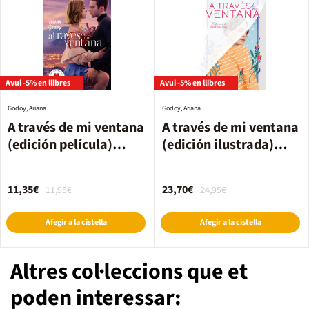
Avui -5% en llibres
Avui -5% en llibres
Godoy, Ariana
Godoy, Ariana
A través de mi ventana
A través de mi ventana
(edición película)
(edición ilustrada)
(Trilogía Hermanos
(Trilogía Hermanos
Hidalgo 1)
Hidalgo 1)
11,35€
23,70€
11,95€
24,95€
Afegir a la cistella
Afegir a la cistella
Altres col·leccions que et
poden interessar: