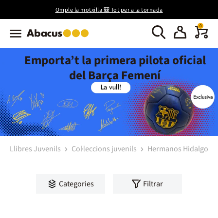
Omple la motxilla 🎒 Tot per a la tornada
0
Emporta’t la primera pilota oficial
del Barça Femení
Llibres Juvenils
Col·leccions juvenils
Hermanos Hidalgo
Categories
Filtrar