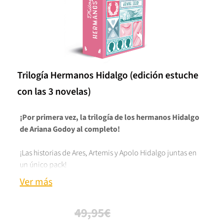
Trilogía Hermanos Hidalgo (edición estuche
con las 3 novelas)
¡Por primera vez, la trilogía de los hermanos Hidalgo
de Ariana Godoy al completo!
¡Las historias de Ares, Artemis y Apolo Hidalgo juntas en
un único pack!
Ver más
Raquel lleva toda la vida loca por Ares, su atractivo y
misterioso vecino. Lo observa sin ser vista desde su
49,95€
ventana y es que, muy a su pesar, no han intercambiado