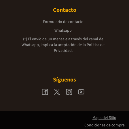
sentimientos ro
Belly, a lo largo de va
Contacto
intensidad, la i
las primeras ex
las diferentes e
Formulario de contacto
consecuencias e
amistad: La rela
Whatsapp
un pilar fundamental 
muestra la impor
(*) El envío de un mensaje a través del canal de
capacidad para 
Whatsapp, implica la aceptación de la
Política de
así como los des
Privacidad.
relaciones de am
relaciones famili
la de Belly como
papel crucial en la trama.
complejidades de
expectativas fami
Síguenos
familia en la fo
personal.El crec
la trilogía, Bel
maduración y autodes
a dilemas perso
importantes y a
mostrando un pr
que resulta insp
como metáfora: 
Mapa del Sitio
símbolo de la juv
posibilidad de cambio. Cada vera
Condiciones de compra