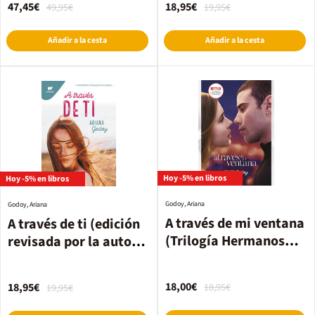
47,45€
18,95€
49,95€
19,95€
Añadir a la cesta
Añadir a la cesta
Hoy -5% en libros
Hoy -5% en libros
Godoy, Ariana
Godoy, Ariana
A través de mi ventana
A través de ti (edición
(Trilogía Hermanos
revisada por la autora)
Hidalgo 1)
(Trilogía Hermanos
Hidalgo 2)
18,00€
18,95€
18,95€
19,95€