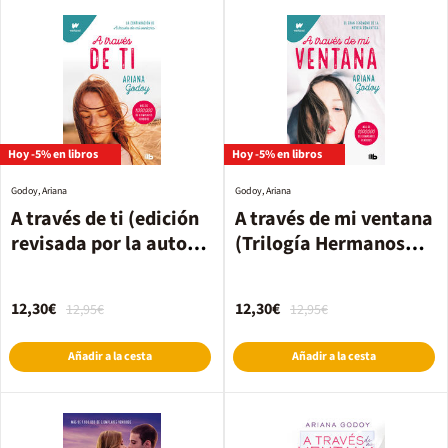
Hoy -5% en libros
Hoy -5% en libros
Godoy, Ariana
Godoy, Ariana
A través de ti (edición
A través de mi ventana
revisada por la autora)
(Trilogía Hermanos
(Trilogía Hermanos
Hidalgo 1)
Hidalgo 2)
12,30€
12,30€
12,95€
12,95€
Añadir a la cesta
Añadir a la cesta