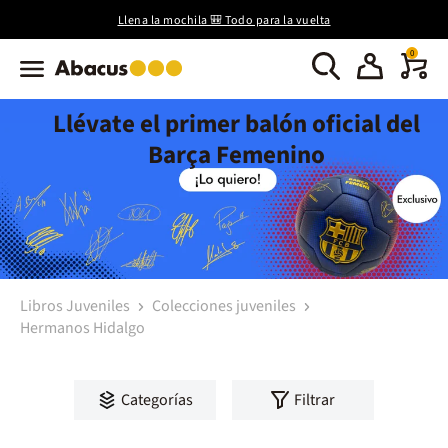
Llena la mochila 🎒 Todo para la vuelta
0
Llévate el primer balón oficial del
Barça Femenino
Libros Juveniles
Colecciones juveniles
Hermanos Hidalgo
Categorías
Filtrar