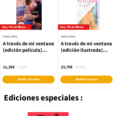
Hoy -5% en libros
Hoy -5% en libros
Godoy, Ariana
Godoy, Ariana
A través de mi ventana
A través de mi ventana
(edición película)
(edición ilustrada)
(Trilogía Hermanos
(Trilogía Hermanos
Hidalgo 1)
Hidalgo 1)
11,35€
23,70€
11,95€
24,95€
Añadir a la cesta
Añadir a la cesta
Ediciones especiales :