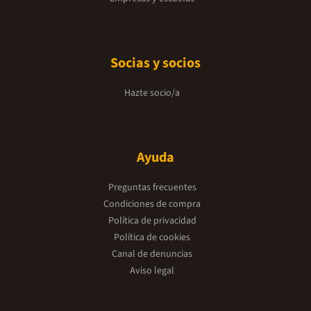
callar para siem
deberá enfrentar
romperle el cora
va dirigido el li
que me enamoré?
trilogía comple
Socias y socios
enamoré&quot;, 
un público juven
las novelas romá
Hazte socio/a
temática y el est
especialmente at
disfrutan de his
amistad, el crec
familiares. La edad recomendada suele situarse
Ayuda
a partir de los 
emocional y la c
presentadas pue
Preguntas frecuentes
de mayor edad. La trilogía se caracteriza por su
lenguaje accesibl
Condiciones de compra
una lectura flui
Política de privacidad
rango de edades.
Estuche trilogí
Política de cookies
trilogía &quot;
Canal de denuncias
enamoré&quot; e
interconectados
Aviso legal
lectura cautivadora y ref
más destacados 
La trilogía se ce