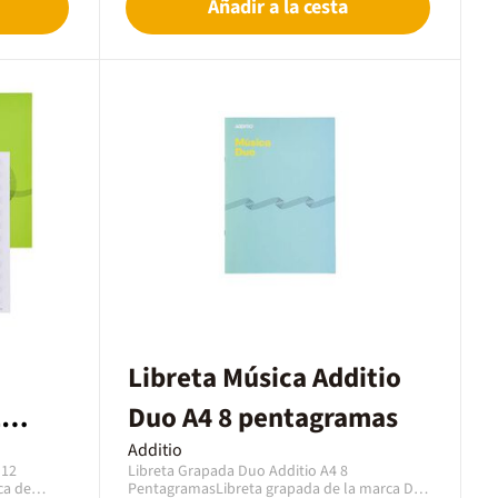
Añadir a la cesta
transparencia.Encuadernación:
grapada.Rayado: Específico de
pentagramas.Beneficios / UsosHerramienta
didáctica indispensable en la clase de música
y para estudiantes de conservatorio, facilita el
aprendizaje, la composición de melodías y la
transcripción de ejercicios armónicos.Rayado:
5 pentagramas (4 mm).Certificación: Con
Certificación FSC.
Libreta Música Additio
2
Duo A4 8 pentagramas
Additio
 12
Libreta Grapada Duo Additio A4 8
ca de
PentagramasLibreta grapada de la marca Duo