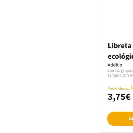
Libreta
ecológi
40 hoja
Additio
Libreta grapada
tamaño DIN A4
escribir tabla
para instrume
3
Precio Abacus
de papel ecol
3,75€
por cada una,
A