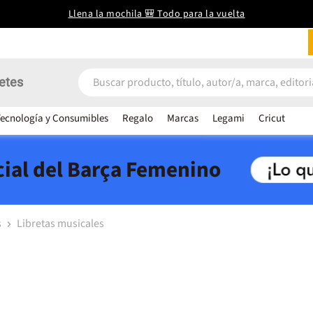
Llena la mochila 🎒 Todo para la vuelta
etes
ecnología y Consumibles
Regalo
Marcas
Legami
Cricut
icial del Barça Femenino
s
Libretas musicales