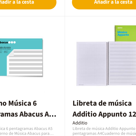
ñadir a la cesta
Añadir a la cesta
.Encuadernación:
páginas están microperforadas.
o: Específico de
eneficios / UsosHerramienta
spensable en la clase de música
ntes de conservatorio, facilita
, la composición de melodías y
n de ejercicios
ado: 3 pentagramas (6
ión: Con Certificación FSC.
o Música 6
Libreta de música
ramas Abacus A5
Additio Appunto 1
s
pentagramas A4
Additio
ica 6 pentagramas Abacus A5
Libreta de música Additio Appunto
erno de Música Abacus para
pentagramas A4Cuaderno de músi