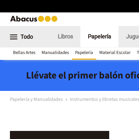
Libros
Papelería
Jugu
Todo
Bellas Artes
Manualidades
Papelería
Material Escolar
T
Llévate el primer balón of
Papelería y Manualidades
Instrumentos y libretas musicale