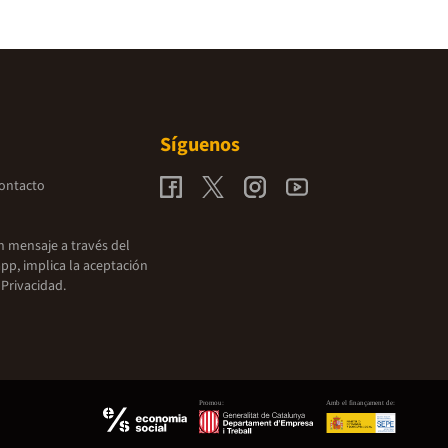
Síguenos
contacto
un mensaje a través del
pp, implica la aceptación
 Privacidad.
Promou:
Amb el finançament de: