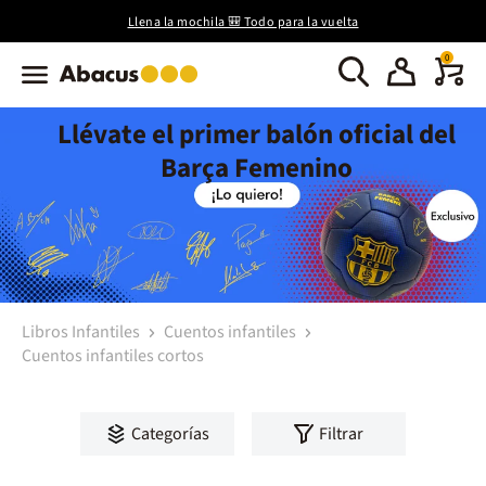
Llena la mochila 🎒 Todo para la vuelta
0
Llévate el primer balón oficial del
Barça Femenino
Libros Infantiles
Cuentos infantiles
Cuentos infantiles cortos
Categorías
Filtrar