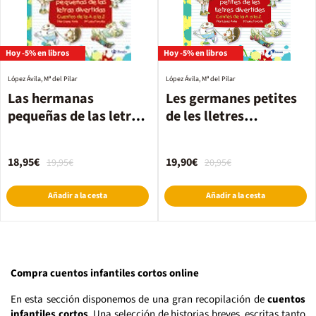
Hoy -5% en libros
Hoy -5% en libros
López Ávila, Mª del Pilar
López Ávila, Mª del Pilar
Las hermanas
Les germanes petites
pequeñas de las letras
de les lletres
divertidas
divertides
18,95€
19,90€
19,95€
20,95€
Añadir a la cesta
Añadir a la cesta
Compra cuentos infantiles cortos online
En esta sección disponemos de una gran recopilación de
cuentos
infantiles cortos
. Una selección de historias breves, escritas tanto