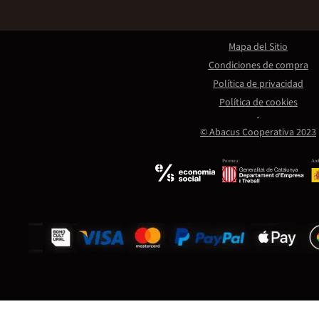
Mapa del Sitio
Condiciones de compra
Política de privacidad
Política de cookies
© Abacus Cooperativa 2023
Promou:
Amb