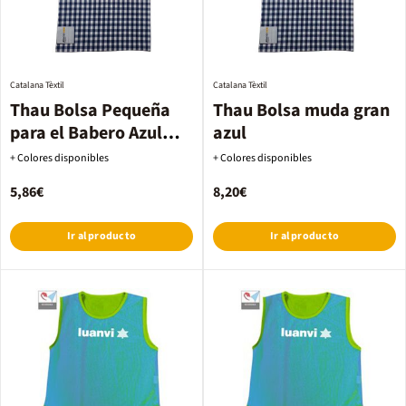
Catalana Tèxtil
Catalana Tèxtil
Thau Bolsa Pequeña
Thau Bolsa muda gran
para el Babero Azul
azul
Marino
+ Colores disponibles
+ Colores disponibles
5,86€
8,20€
Ir al producto
Ir al producto