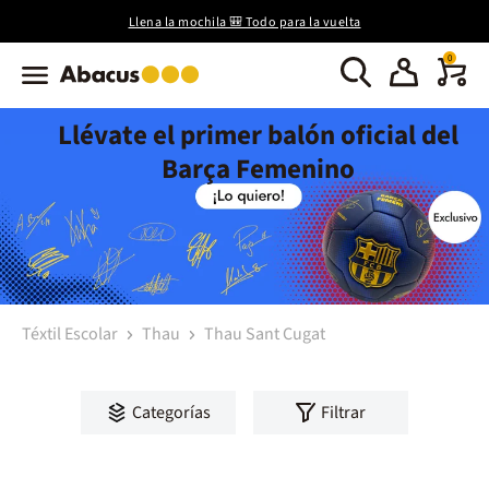
Llena la mochila 🎒 Todo para la vuelta
0
Llévate el primer balón oficial del
Barça Femenino
Téxtil Escolar
Thau
Thau Sant Cugat
Categorías
Filtrar