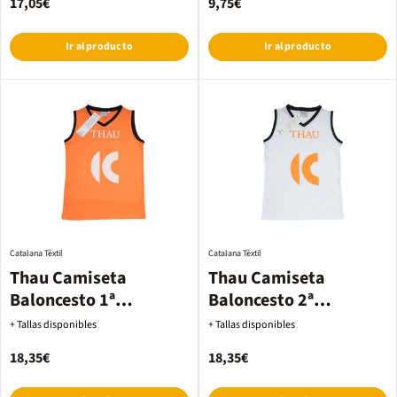
17,05€
9,75€
Ir al producto
Ir al producto
Catalana Tèxtil
Catalana Tèxtil
Thau Camiseta
Thau Camiseta
Baloncesto 1ª
Baloncesto 2ª
equipación 24
equipación 24
+ Tallas disponibles
+ Tallas disponibles
18,35€
18,35€