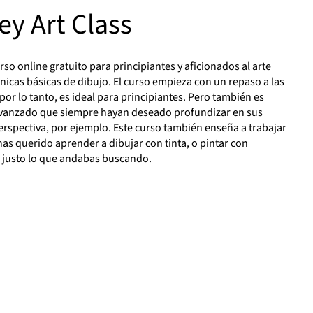
út
y Art Class
un
c
co
so online gratuito para principiantes y aficionados al arte
icas básicas de dibujo. El curso empieza con un repaso a las
por lo tanto, es ideal para principiantes. Pero también es
 avanzado que siempre hayan deseado profundizar en sus
rspectiva, por ejemplo. Este curso también enseña a trabajar
has querido aprender a dibujar con tinta, o pintar con
s justo lo que andabas buscando.