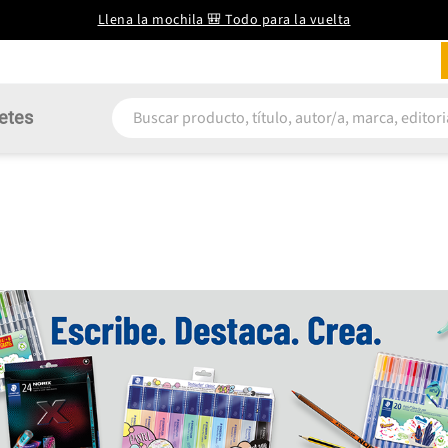
Llena la mochila 🎒 Todo para la vuelta
etes