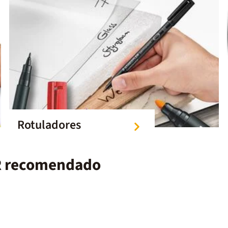
 calidad de STAEDTLER® Noris,
elebra más de 125 años de
 ofreciendo herramientas
ra aprender, crear y disfrutar.
Rotuladores
ER recomendado