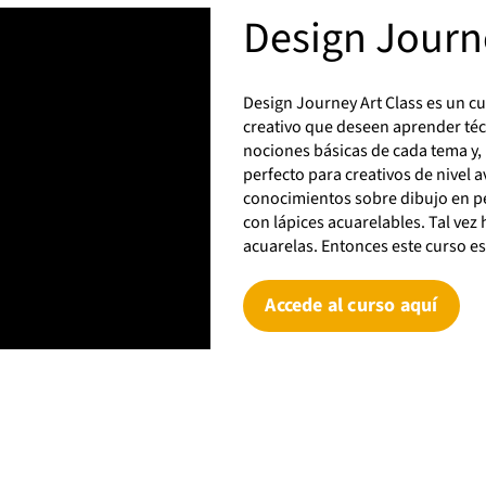
ergonómico con superficie suave
Design Journe
nte para un agarre cómodo.Alta
 a la rotura para soportar el uso
lar.Fabricados con madera
lada (Upcycled Wood),
ndo a un consumo más
Design Journey Art Class es un cur
e.Caja elaborada con un mínimo
creativo que deseen aprender técn
de cartón reciclado.Producto con
nociones básicas de cada tema y, 
ón PEFC, que garantiza el origen
de la madera.12 colores intensos
perfecto para creativos de nivel
para potenciar la
conocimientos sobre dibujo en pe
.Características destacadas de los
grafito Noris HB nº2:Ideales para
con lápices acuarelables. Tal vez 
, doméstico y de oficina.Escritura
acuarelas. Entonces este curso e
ida y precisa.Tecnología de
pecial de la mina a lo largo de
iz, lo que reduce
Accede al curso aquí
vamente las roturas.Fáciles de
 gran durabilidad.Fabricados con
cedente de bosques gestionados
stenible.Certificación PEFC.Este
 excelente opción para
 que necesitan materiales fiables,
 y respetuosos con el medio
La combinación de lápices de
ices de colores y afilalápices lo
n un conjunto completo para las
escolares del día a día. Con la