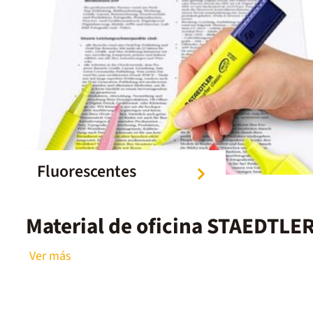
reconocida
este pack c
creatividad
pensadas pa
Fluorescentes
Material de oficina STAEDTL
Ver más