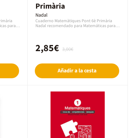
Primària
Nadal
rimària
Cuaderno Matemàtiques Pont 6è Primària
cas para
Nadal recomendado para Matemáticas para
el curso 6º Primaria con una edad
n
recomendada de 11 a 12 años. Es un
blicado en
cuaderno de la editorial Nadal, publicado en
2,85€
552. En
2011 con el código EAN 9788478872015. En
3,00€
 en formato
este caso, se trata de un cuaderno en formato
en papel en Catalán.
Añadir a la cesta