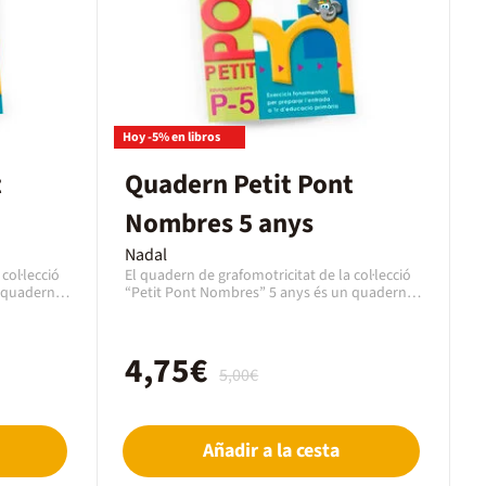
Hoy -5% en libros
t
Quadern Petit Pont
Nombres 5 anys
Nadal
col·lecció
El quadern de grafomotricitat de la col·lecció
 quadern
“Petit Pont Nombres” 5 anys és un quadern
tricitat
de reforç amb activitats de grafomotricitat
s nombres.
d’educació infantil per treballar els nombres.
RES per a
És un quadern d’exercicis de NOMBRES per a
4,75€
itats de
nens i nenes de 5 i 6 anys amb activitats de
5,00€
rses: amb
grafomotricitat pedagògiques diverses: amb
ar,
adhesius, resseguir números, agrupar,
dern
comptar, sèries, pintar …És un quadern
nombres
d’activitats de grafomotricitat de nombres
Añadir a la cesta
er repassar
recomanable per a les vacances i per repassar
 següent,
durant el primer trimestre del curs següent,
ens i
per poder identificar el nivell dels nens i