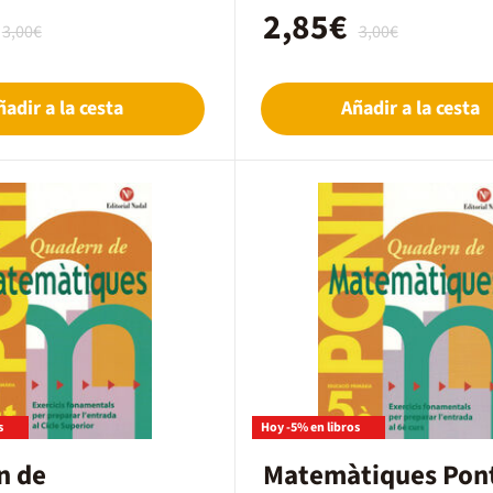
l Nadal, publicado en 2011 con
de la editorial Nadal, publicado en
2,85€
 9788478874477. En este caso,
el código EAN 9788478873654. En es
3,00€
3,00€
n cuaderno en formato en papel
trata de un cuaderno en formato e
Catalán.
ñadir a la cesta
Añadir a la cesta
s
Hoy -5% en libros
n de
Matemàtiques Pont