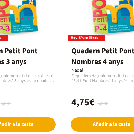
s
Hoy -5% en libros
 Petit Pont
Quadern Petit Pon
s 3 anys
Nombres 4 anys
Nadal
grafomotricitat de la col·lecció
El quadern de grafomotricitat de la 
ombres” 3 anys és un quadern
“Petit Pont Nombres” 4 anys és un
activitats de grafomotricitat
de reforç amb activitats de grafomo
antil per treballar els nombres.
d’educació infantil per treballar el
 d’exercicis de NOMBRES per a
És un quadern d’exercicis de NOMB
4,75€
e 3 i 4 anys amb activitats de
nens i nenes de 4 i 5 anys amb activ
5,00€
5,00€
at pedagògiques diverses: amb
grafomotricitat pedagògiques dive
eguir números, agrupar,
adhesius, resseguir números, agrup
es, pintar…És un quadern
comptar, sèries, pintar…És un qua
e grafomotricitat de nombres
d’activitats de grafomotricitat de 
ñadir a la cesta
Añadir a la cesta
r a les vacances i per repassar
recomanable per a les vacances i p
er trimestre del curs següent,
durant el primer trimestre del curs
ificar el nivell dels nens i
per poder identificar el nivell dels n