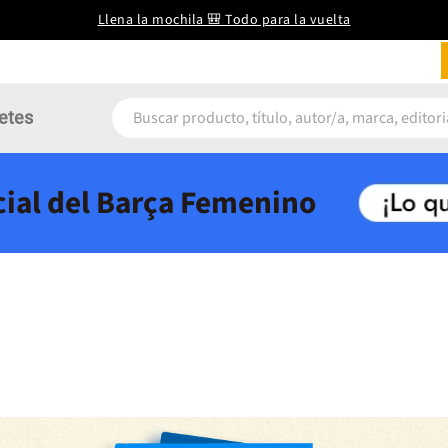
Llena la mochila 🎒 Todo para la vuelta
etes
icial del Barça Femenino