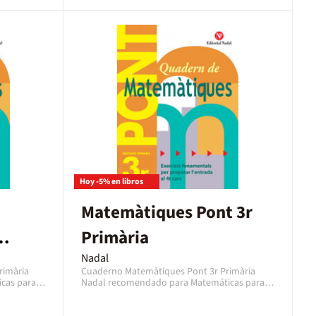
nenes.
Hoy -5% en libros
Matemàtiques Pont 3r
Primària
Nadal
rimària
Cuaderno Matemàtiques Pont 3r Primària
cas para
Nadal recomendado para Matemáticas para
el curso 3º Primaria con una edad
 cuaderno
recomendada de 8 a 9 años. Es un cuaderno