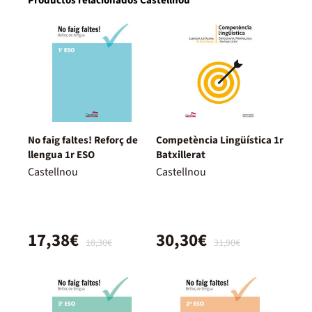
Productos relacionados Castellnou
No faig faltes! Reforç de
Competència Lingüística 1r
llengua 1r ESO
Batxillerat
Castellnou
Castellnou
17,38€
30,30€
18,30€
31,90€