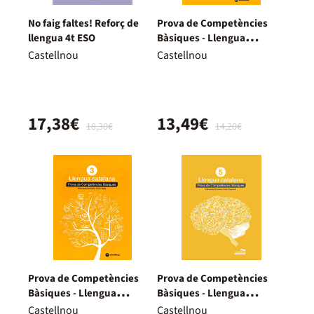
No faig faltes! Reforç de
Prova de Competències
llengua 4t ESO
Bàsiques - Llengua
Catalana 4
Castellnou
Castellnou
17,38€
13,49€
18,30€
14,20€
Prova de Competències
Prova de Competències
Bàsiques - Llengua
Bàsiques - Llengua
Catalana 3
Catalana 5
Castellnou
Castellnou