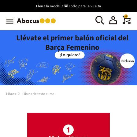
Llena la mochila 🎒 Todo para la vuelta
0
Llévate el primer balón oficial del
Barça Femenino
Libros
Libros de texto curso