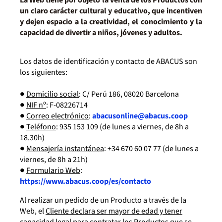
La Web tiene por objeto la venta de los Productos con
un claro carácter cultural y educativo, que incentiven
y dejen espacio a la creatividad, el conocimiento y la
capacidad de divertir a niños, jóvenes y adultos.
Los datos de identificación y contacto de ABACUS son
los siguientes:
●
Domicilio social
: C/ Perú 186, 08020 Barcelona
●
NIF nº
: F-08226714
●
Correo electrónico
:
abacusonline@abacus.coop
●
Teléfono
: 935 153 109 (de lunes a viernes, de 8h a
18.30h)
●
Mensajería instantánea
: +34 670 60 07 77 (de lunes a
viernes, de 8h a 21h)
●
Formulario Web
:
https://www.abacus.coop/es/contacto
Al realizar un pedido de un Producto a través de la
Web, el
Cliente declara ser mayor de edad y tener