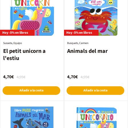
Hoy -5% en libros
Hoy -5% en libros
Susaeta, Equipo
Busquets, Carmen
El petit unicorn a
Animals del mar
l'estiu
4,70€
4,70€
4,95€
4,95€
Añadir a la cesta
Añadir a la cesta