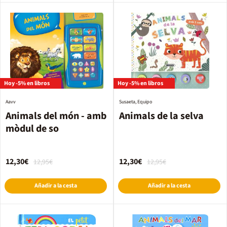
Hoy -5% en libros
Hoy -5% en libros
Aavv
Susaeta, Equipo
Animals del món - amb
Animals de la selva
mòdul de so
12,30€
12,30€
12,95€
12,95€
Añadir a la cesta
Añadir a la cesta