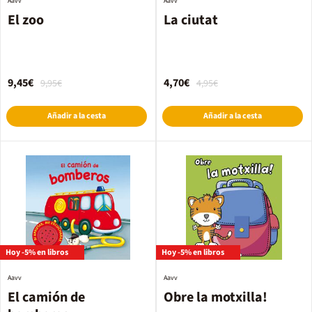
Aavv
Aavv
El zoo
La ciutat
9,45€
4,70€
9,95€
4,95€
Añadir a la cesta
Añadir a la cesta
Hoy -5% en libros
Hoy -5% en libros
Aavv
Aavv
El camión de
Obre la motxilla!