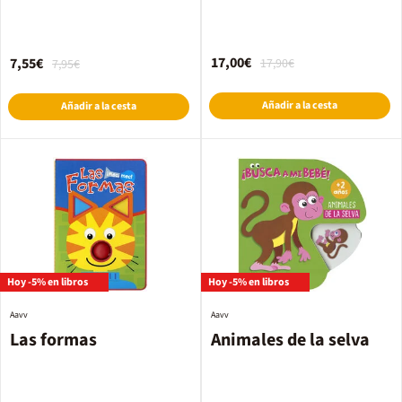
17,00€
7,55€
17,90€
7,95€
Añadir a la cesta
Añadir a la cesta
Hoy -5% en libros
Hoy -5% en libros
Aavv
Aavv
Las formas
Animales de la selva