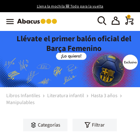
Llena la mochila 🎒 Todo para la vuelta
0
Llévate el primer balón oficial del
Barça Femenino
Libros Infantiles
Literatura infantil
Hasta 3 años
Manipulables
Categorías
Filtrar