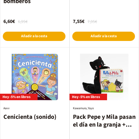
bomberos
6,60€
7,55€
6,95€
7,95€
Añadir a la cesta
Añadir a la cesta
Hoy -5% en libros
Hoy -5% en libros
Aavv
Kawamura, Yayo
Cenicienta (sonido)
Pack Pepe y Mila pasan
el día en la granja +
Doudou