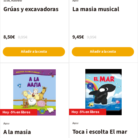
Scott, Matthew
Aavv
Grúas y excavadoras
La masia musical
8,50€
9,45€
8,95€
9,95€
Añadir a la cesta
Añadir a la cesta
Hoy -5% en libros
Hoy -5% en libros
Aavv
Aavv
Toca i escolta El mar
A la masia