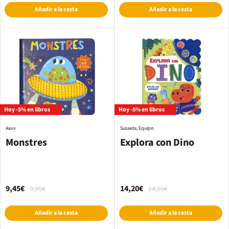
Añadir a la cesta
Añadir a la cesta
Hoy -5% en libros
Hoy -5% en libros
Aavv
Susaeta, Equipo
Monstres
Explora con Dino
9,45€
14,20€
9,95€
14,95€
Añadir a la cesta
Añadir a la cesta