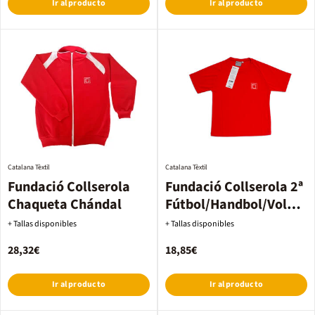
Ir al producto
Ir al producto
Catalana Tèxtil
Catalana Tèxtil
Fundació Collserola
Fundació Collserola 2ª
Chaqueta Chándal
Fútbol/Handbol/Voley
hombre
+ Tallas disponibles
+ Tallas disponibles
28,32€
18,85€
Ir al producto
Ir al producto