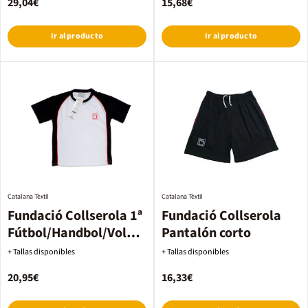
29,04€
15,68€
Ir al producto
Ir al producto
Catalana Tèxtil
Catalana Tèxtil
Fundació Collserola 1ª
Fundació Collserola
Fútbol/Handbol/Voley
Pantalón corto
hombre
+ Tallas disponibles
+ Tallas disponibles
20,95€
16,33€