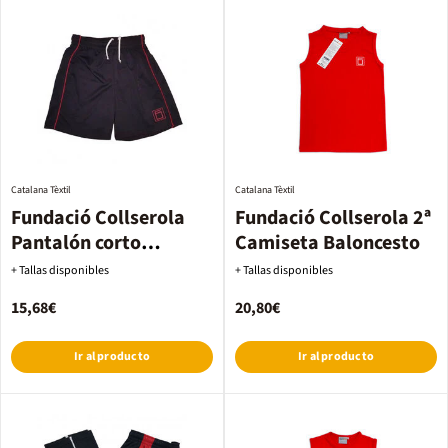
Catalana Tèxtil
Catalana Tèxtil
Fundació Collserola
Fundació Collserola 2ª
Pantalón corto
Camiseta Baloncesto
Fútbol/Handbol/Voley
+ Tallas disponibles
+ Tallas disponibles
hombre
15,68€
20,80€
Ir al producto
Ir al producto