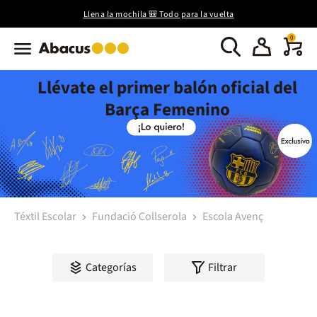
Llena la mochila 🎒 Todo para la vuelta
0
Llévate el primer balón oficial del
Barça Femenino
Téxtil Escolar
Fundació Collserola
Escola Avenç
Categorías
Filtrar