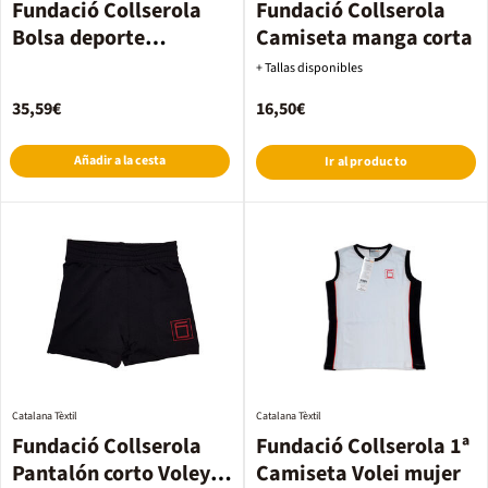
Fundació Collserola
Fundació Collserola
Bolsa deporte
Camiseta manga corta
secundaria
+ Tallas disponibles
35,59€
16,50€
Añadir a la cesta
Ir al producto
Catalana Tèxtil
Catalana Tèxtil
Fundació Collserola
Fundació Collserola 1ª
Pantalón corto Voley
Camiseta Volei mujer