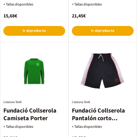
mujer
+ Tallas disponibles
+ Tallas disponibles
15,68€
21,45€
Ir al producto
Ir al producto
Catalana Tèxtil
Catalana Tèxtil
Fundació Collserola
Fundació Collserola
Camiseta Porter
Pantalón corto
Baloncesto
+ Tallas disponibles
+ Tallas disponibles