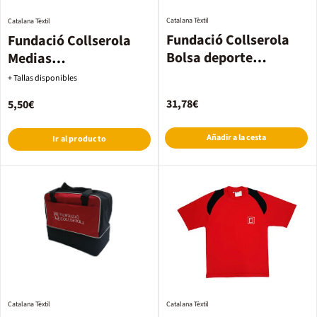
Catalana Tèxtil
Catalana Tèxtil
Fundació Collserola
Fundació Collserola
Bolsa deporte
Medias
primaria
Basquet/Handbol/Vole
+ Tallas disponibles
y
31,78€
5,50€
Añadir a la cesta
Ir al producto
Catalana Tèxtil
Catalana Tèxtil