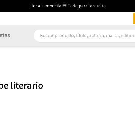
Llena la mochila 🎒 Todo para la vuelta
etes
e literario