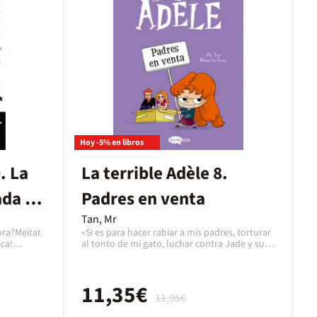
il·lustracions en rosa i negre i una heroïna
inigualable, «La Isadora Moon» és una
encantadora i divertida sèrie de lectures ideal
per joves lectors que volen flors i purpurina,
però als que també els hi agrada el món
misteriós dels vampirs.
Hoy -5% en libros
. La
La terrible Adèle 8.
ada de
Padres en venta
Tan, Mr
ora?Meitat
«Si es para hacer rabiar a mis padres, torturar
ica!
al tonto de mi gato, luchar contra Jade y sus
ure una
amigas o romperle el corazón a Flavio...
 perquè és
¡siempre tengo ideas interesantes!» Una
el seu pare
buena dosis de humor negro y unas gotas de
11,35€
tots dos.
ternura, esta es la receta de Adèle, un nuevo
11,95€
! Quan li
estilo de heroína... ¡Abróchense los
els
cinturones, vamos a despegar!