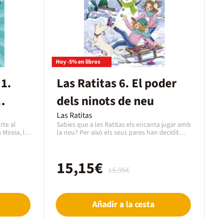
Hoy -5% en libros
 1.
Las Ratitas 6. El poder
dels ninots de neu
Las Ratitas
rte al
Sabies que a les Ratitas els encanta jugar amb
Mireia, la
la neu? Per això els seus pares han decidit
eixen amb
aprofitar les vacances d'hivern per portar-les
stan tots
a un lloc superespecial: el Poble de la Neu. Es
atge veuen
troba en una muntanya nevada i és famós
15,15€
cabines...
per les escultures de gel i pel concurs de
15,95€
amb tanta
ninots de neu. Allà, la Claudia i la Gisele
 qui és
viuran una aventura plena d'acció i de màgia
 prendran
i, per descomptat, molt freda! Vols saber què
mb la
els passa a les Ratitas a la muntanya nevada?
Añadir a la cesta
Catalunya,
Doncs comença a llegir ara mateix!¿A quién va
dirigido el libro ?Las Ratitas 6. El poder dels
ninots de neu está dirigido a un público