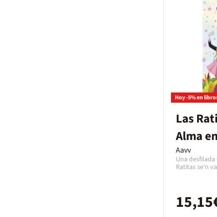
Hoy -5% en libro
Las Rat
Alma en
Aavv
Una desfilada
Ratitas se'n v
porten a la Gis
dedicat als an
espectacular d
15,15
Ratitas, molt 
seva gossa Al
preciós gatet 