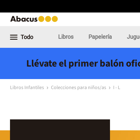
Libros
Papelería
Jugu
Todo
Llévate el primer balón of
Libros Infantiles
Colecciones para niños/as
I - L