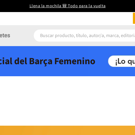
Llena la mochila 🎒 Todo para la vuelta
etes
icial del Barça Femenino