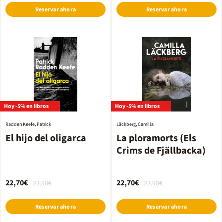
Reservar ahora
Reservar ahora
Hoy -5% en libros
Hoy -5% en libros
Radden Keefe, Patrick
Läckberg, Camilla
El hijo del oligarca
La ploramorts (Els
Crims de Fjällbacka)
22,70€
22,70€
23,90€
23,90€
Reservar ahora
Reservar ahora