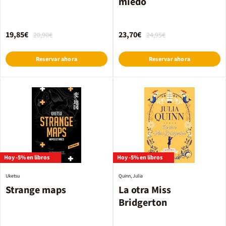
miedo
19,85€
23,70€
20,90€
24,95€
Reservar ahora
Reservar ahora
Hoy -5% en libros
Hoy -5% en libros
Uketsu
Quinn, Julia
Strange maps
La otra Miss
Bridgerton