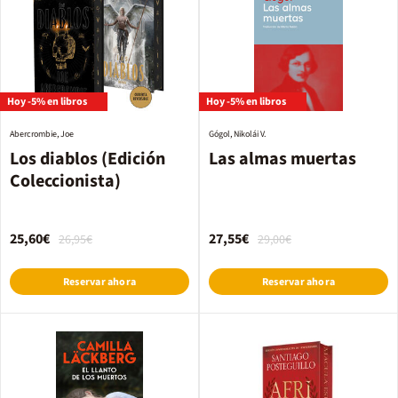
Hoy -5% en libros
Hoy -5% en libros
Abercrombie, Joe
Gógol, Nikolái V.
Los diablos (Edición
Las almas muertas
Coleccionista)
25,60€
27,55€
26,95€
29,00€
Reservar ahora
Reservar ahora