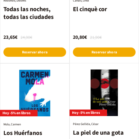
Redondo, Dolores
Canals, Oriol
Todas las noches,
El cinquè cor
todas las ciudades
23,65€
20,80€
24,90€
21,90€
Reservar ahora
Reservar ahora
Hoy -5% en libros
Hoy -5% en libros
Pérez Gellida, César
Mola, Carmen
La piel de una gota
Los Huérfanos