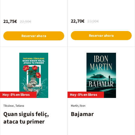
22,70€
21,75€
23,90€
22,90€
Reservar ahora
Reservar ahora
Hoy -5% en libros
Hoy -5% en libros
Tibuleac, Tatiana
Martín, Ibon
Quan siguis feliç,
Bajamar
ataca tu primer