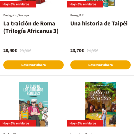
Hoy -5% en libros
Hoy -5% en libros
Posteguillo, Santiago
Kuang, R. F.
La traición de Roma
Una historia de Taipéi
(Trilogía Africanus 3)
28,40€
23,70€
29,90€
24,95€
Reservar ahora
Reservar ahora
Hoy -5% en libros
Hoy -5% en libros