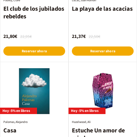
Pooley, Clare
Lucas, Juan Ramón
El club de los jubilados
La playa de las acacias
rebeldes
21,80€
21,37€
22,95€
22,50€
Reservar ahora
Reservar ahora
Hoy -5% en libros
Hoy -5% en libros
Palomas, Alejandro
Hazelwood, Ali
Casa
Estuche Un amor de