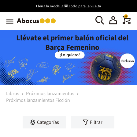
Llena la mochila 🎒 Todo para la vuelta
0
Llévate el primer balón oficial del
Barça Femenino
Libros
Próximos lanzamientos
Próximos lanzamientos Ficción
Categorías
Filtrar