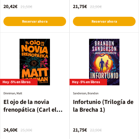
20,42€
21,75€
21,50€
22,90€
Reservar ahora
Reservar ahora
Hoy -5% en libros
Hoy -5% en libros
Dinniman, Matt
Sanderson, Brandon
El ojo de la novia
Infortunio (Trilogía de
frenopática (Carl el
la Brecha 1)
Mazmorrero 6)
24,60€
21,75€
25,90€
22,90€