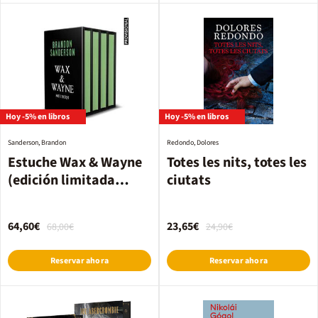
Hoy -5% en libros
Hoy -5% en libros
Sanderson, Brandon
Redondo, Dolores
Estuche Wax & Wayne
Totes les nits, totes les
(edición limitada
ciutats
especial con cantos
tintados)
64,60€
23,65€
68,00€
24,90€
Reservar ahora
Reservar ahora