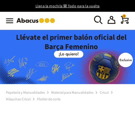
Llena la mochila 🎒 Todo para la vuelta
0
Llévate el primer balón oficial del
Barça Femenino
Papelería y Manualidades
Material para Manualidades
Cricut
Máquinas Cricut
Plotter de corte