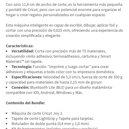
Con solo 11,4 cm de ancho de corte, es la herramienta más pequeña
y portátil de Cricut, pero con un potencial enorme para organizar el
hogar o crear regalos personalizados en cualquier espacio.
Esta máquina inteligente es capaz de escribir, dibujar, aplicar foil y
cortar con una precisión de 0,025 mm, ofreciendo una experiencia de
creación simplificada y elegante.
Características:
Versatilidad:
Corta con precisión más de 75 materiales,
incluyendo vinilo adhesivo, termoadhesivo, cartulina y Smart
Materials™ sin tapete.
Tecnología:
Función ''Imprimir y luego cortar'' para crear
adhesivos y etiquetas a todo color con tu impresora doméstica.
Especificaciones:
Velocidad de 5,3 cm/s, fuerza de corte de 350 g
y capacidad para materiales de hasta 2,15 mm de grosor.
Conexión:
Bluetooth Lite (BLE) para un diseño inalámbrico
compatible con iOS, Android, Windows y Mac.
Contenido del Bundle:
Máquina de corte Cricut Joy 2.
Tapete de corte LightGrip y Tapete para tarjetas.
Rotulador de doble punta (0,4 mm y 1,0 mm).
Kit de herramientas (pelador, raspador y espátula).