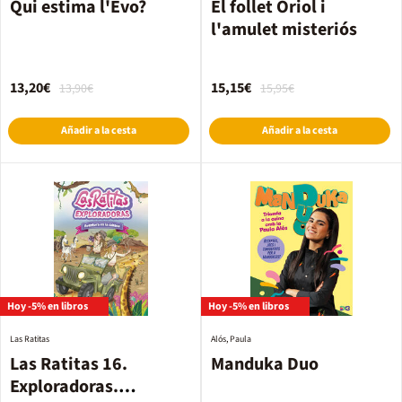
Qui estima l'Evo?
El follet Oriol i
l'amulet misteriós
13,20€
15,15€
13,90€
15,95€
Añadir a la cesta
Añadir a la cesta
Hoy -5% en libros
Hoy -5% en libros
Las Ratitas
Alós, Paula
Las Ratitas 16.
Manduka Duo
Exploradoras.