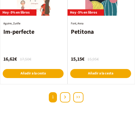
Hoy -5% en libros
Hoy -5% en libros
Aguirre, Zuriñe
Font, Anna
Im-perfecte
Petitona
16,62€
15,15€
17,50€
15,95€
Añadir a la cesta
Añadir a la cesta
1