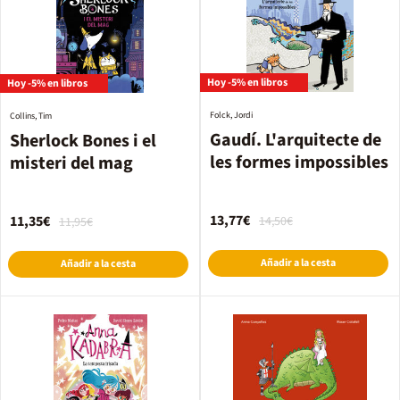
Hoy -5% en libros
Hoy -5% en libros
Folck, Jordi
Collins, Tim
Gaudí. L'arquitecte de
Sherlock Bones i el
les formes impossibles
misteri del mag
13,77€
11,35€
14,50€
11,95€
Añadir a la cesta
Añadir a la cesta