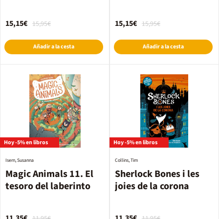
Aventura en la sabana
15,15€
15,15€
15,95€
15,95€
Añadir a la cesta
Añadir a la cesta
Hoy -5% en libros
Hoy -5% en libros
Isern, Susanna
Collins, Tim
Magic Animals 11. El
Sherlock Bones i les
tesoro del laberinto
joies de la corona
11,35€
11,35€
11,95€
11,95€