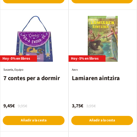
Hoy -5% en libros
Hoy -5% en libros
Susaeta, Equipo
Aavv
7 contes per a dormir
Lamiaren aintzira
9,45€
3,75€
9,95€
3,95€
Añadir a la cesta
Añadir a la cesta