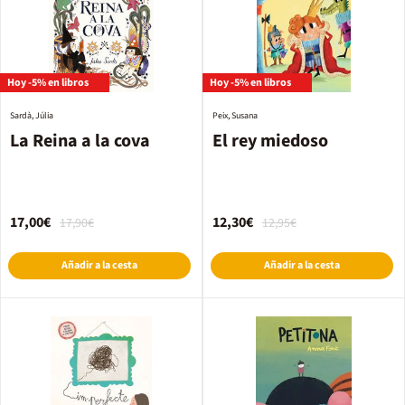
Hoy -5% en libros
Hoy -5% en libros
Sardà, Júlia
Peix, Susana
La Reina a la cova
El rey miedoso
17,00€
12,30€
17,90€
12,95€
Añadir a la cesta
Añadir a la cesta