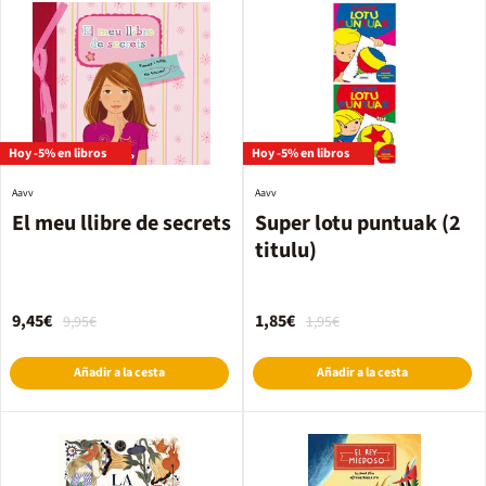
Hoy -5% en libros
Hoy -5% en libros
Aavv
Aavv
El meu llibre de secrets
Super lotu puntuak (2
titulu)
9,45€
1,85€
9,95€
1,95€
Añadir a la cesta
Añadir a la cesta