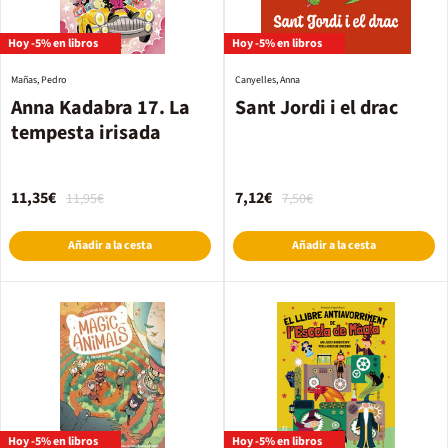
Hoy -5% en libros
Hoy -5% en libros
Mañas, Pedro
Canyelles, Anna
Anna Kadabra 17. La
Sant Jordi i el drac
tempesta irisada
11,35€
7,12€
11,95€
7,50€
Añadir a la cesta
Añadir a la cesta
Hoy -5% en libros
Hoy -5% en libros