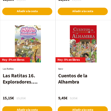
Añadir a la cesta
Añadir a la cesta
Hoy -5% en libros
Hoy -5% en libros
Las Ratitas
Aavv
Las Ratitas 16.
Cuentos de la
Exploradores.
Alhambra
Aventura a la sabana
15,15€
9,45€
15,95€
9,95€
Añadir a la cesta
Añadir a la cesta