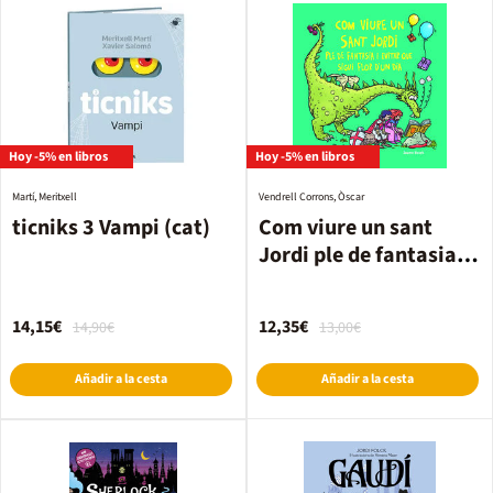
Hoy -5% en libros
Hoy -5% en libros
Martí, Meritxell
Vendrell Corrons, Òscar
ticniks 3 Vampi (cat)
Com viure un sant
Jordi ple de fantasia i
evitar que sigui flor
d'un dia
14,15€
12,35€
14,90€
13,00€
Añadir a la cesta
Añadir a la cesta