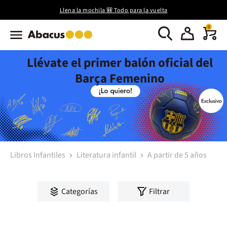
Llena la mochila 🎒 Todo para la vuelta
0
Llévate el primer balón oficial del
Barça Femenino
Libros Infantiles
Literatura infantil
A partir de 5 años
Categorías
Filtrar