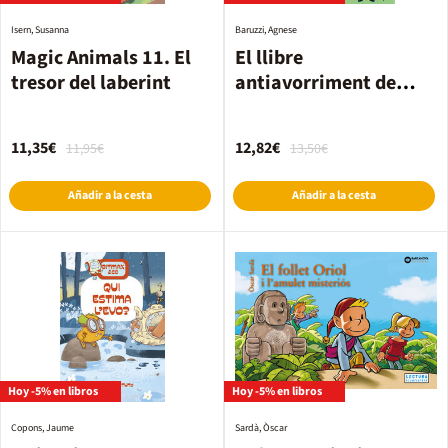
Isern, Susanna
Baruzzi, Agnese
Magic Animals 11. El
El llibre
tresor del laberint
antiavorriment de
l'escola de màgia
11,35€
12,82€
11,95€
13,50€
Añadir a la cesta
Añadir a la cesta
Hoy -5% en libros
Hoy -5% en libros
Copons, Jaume
Sardà, Òscar