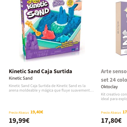
Kinetic Sand Caja Surtida
Arte senso
Kinetic Sand
set 24 col
Kinetic Sand Caja Surtida de Kinetic Sand es la
Oktoclay
arena moldeable y mágica que fluye suavemente
Kit creativo con
entre los dedos, pero se adhiere a sí misma, lo que
ideal para explo
la hace fácil de recoger y de moldear. Está hecha
de aire suave 
con arena natural, su fórmula es no tóxica,
materiales nat
hipoalergénica y nunca se seca, por lo que la
19,40€
17
artistas la opo
diversión está garantizada una y otra vez. El
Precio Abacus
Precio Abacus
durarán y mant
surtido incluye arena de varios colores y una caja
19,99€
17,80€
su fórmula libre
que sirve de arenero, ideal para crear sin
rastros en las m
ensuciar.El juego con Kinetic Sand es una rica