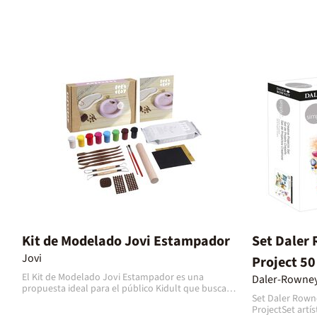
Kit de Modelado Jovi Estampador
Set Daler
Jovi
Project 50
El Kit de Modelado Jovi Estampador es una
Daler-Rowne
propuesta ideal para el público Kidult que busca
Set Daler Rowne
explorar la técnica de la estampación sobre
ProjectSet artí
volumen. Este set incluye pasta de modelar