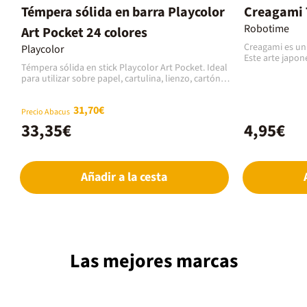
Témpera sólida en barra Playcolor
Creagami 
Robotime
Art Pocket 24 colores
Creagami es un 
Playcolor
Este arte japon
Témpera sólida en stick Playcolor Art Pocket. Ideal
doblar hojas de
para utilizar sobre papel, cartulina, lienzo, cartón,
coloridas, estim
madera, etc. Aplicación directa sin necesidad de
es un buen mét
agua excepto para obtener variedad de efectos. No
repetitivo de la
31,70€
necesita barniz. Gran poder cubriente. Secado
Precio Abacus
excelente entre
rápido. No arrugue el papel. Sin disolventes. Caja
concentración y
33,35€
4,95€
de 24 barras de colores de 5 gramos.
esculturas que 
creativas, son 
rincón de la cas
colores, cada u
Añadir a la cesta
guías plegables
módulos necesa
Las mejores marcas