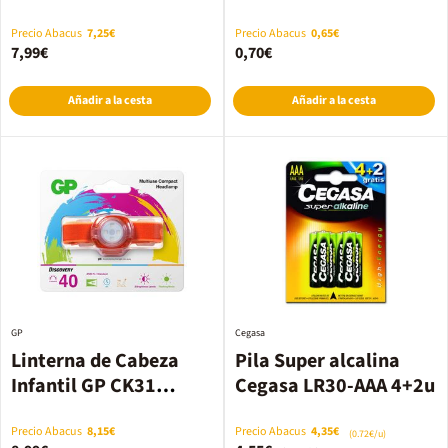
Precio Abacus
7,25€
Precio Abacus
0,65€
7,99€
0,70€
Añadir a la cesta
Añadir a la cesta
GP
Cegasa
Linterna de Cabeza
Pila Super alcalina
Infantil GP CK31
Cegasa LR30-AAA 4+2u
naranja 30lm
Precio Abacus
8,15€
Precio Abacus
4,35€
(0.72€/u)