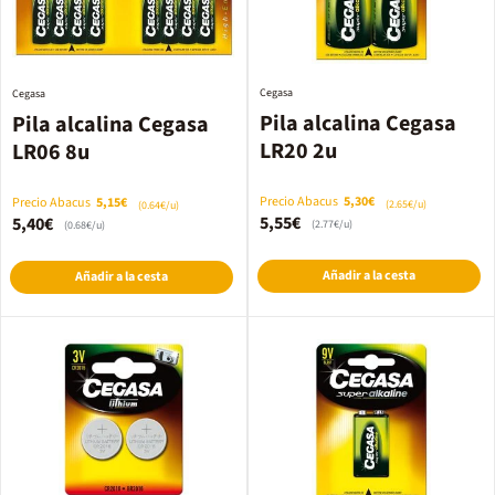
Cegasa
Cegasa
Pila alcalina Cegasa
Pila alcalina Cegasa
LR20 2u
LR06 8u
Precio Abacus
5,30€
Precio Abacus
5,15€
(2.65€/u)
(0.64€/u)
5,55€
5,40€
(2.77€/u)
(0.68€/u)
Añadir a la cesta
Añadir a la cesta