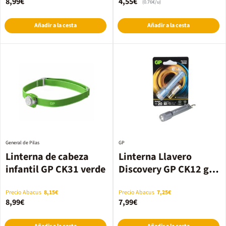
8,99€
4,55€
(0.76€/u)
Añadir a la cesta
Añadir a la cesta
General de Pilas
GP
Linterna de cabeza
Linterna Llavero
infantil GP CK31 verde
Discovery GP CK12 gris
20lm
Precio Abacus
8,15€
Precio Abacus
7,25€
8,99€
7,99€