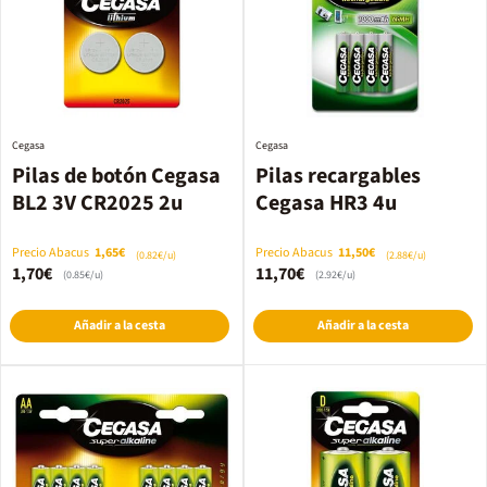
Cegasa
Cegasa
Pilas de botón Cegasa
Pilas recargables
BL2 3V CR2025 2u
Cegasa HR3 4u
Precio Abacus
1,65€
Precio Abacus
11,50€
(0.82€/u)
(2.88€/u)
1,70€
11,70€
(0.85€/u)
(2.92€/u)
Añadir a la cesta
Añadir a la cesta