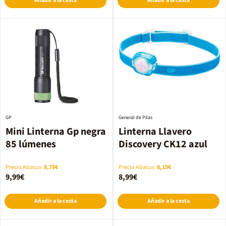
Añadir a la cesta
Añadir a la cesta
GP
General de Pilas
Mini Linterna Gp negra
Linterna Llavero
85 lúmenes
Discovery CK12 azul
Precio Abacus
8,75€
Precio Abacus
8,15€
9,99€
8,99€
Añadir a la cesta
Añadir a la cesta