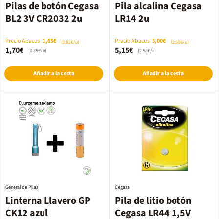
Pilas de botón Cegasa
Pila alcalina Cegasa
BL2 3V CR2032 2u
LR14 2u
Precio Abacus
1,65€
Precio Abacus
5,00€
(0.82€/u)
(2.50€/u)
1,70€
5,15€
(0.85€/u)
(2.58€/u)
Añadir a la cesta
Añadir a la cesta
General de Pilas
Cegasa
Linterna Llavero GP
Pila de litio botón
CK12 azul
Cegasa LR44 1,5V