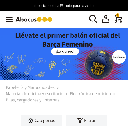
Llena la mochila 🎒 Todo para la vuelta
0
Llévate el primer balón oficial del
Barça Femenino
Papelería y Manualidades
Material de oficina y escritorio
Electrónica de oficina
Pilas, cargadores y linternas
Categorías
Filtrar