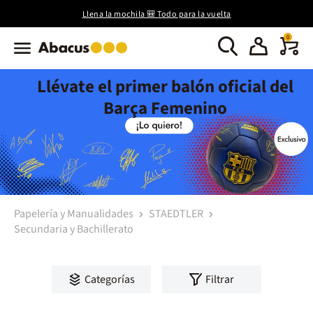
Llena la mochila 🎒 Todo para la vuelta
0
Llévate el primer balón oficial del
Barça Femenino
Papelería y Manualidades
STAEDTLER
Secundaria y Bachillerato
Categorías
Filtrar