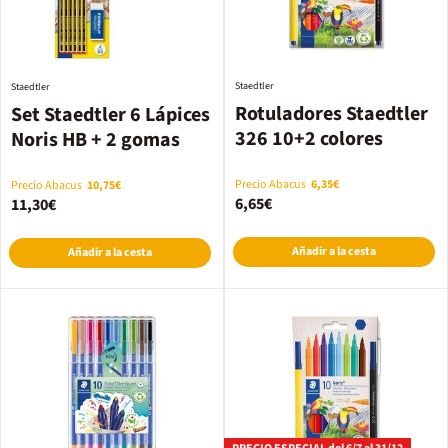
Staedtler
Staedtler
Rotuladores Staedtler
Set Staedtler 6 Lápices
326 10+2 colores
Noris HB + 2 gomas
Precio Abacus
6,35€
Precio Abacus
10,75€
6,65€
11,30€
Añadir a la cesta
Añadir a la cesta