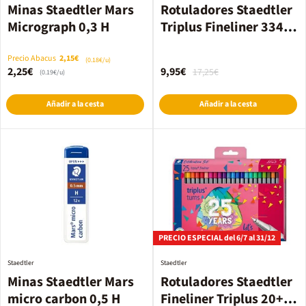
Minas Staedtler Mars
Rotuladores Staedtler
Micrograph 0,3 H
Triplus Fineliner 334
20 colores
Precio Abacus
2,15€
(0.18€/u)
2,25€
9,95€
17,25€
(0.19€/u)
Añadir a la cesta
Añadir a la cesta
PRECIO ESPECIAL del 6/7 al 31/12
Staedtler
Staedtler
Minas Staedtler Mars
Rotuladores Staedtler
micro carbon 0,5 H
Fineliner Triplus 20+5