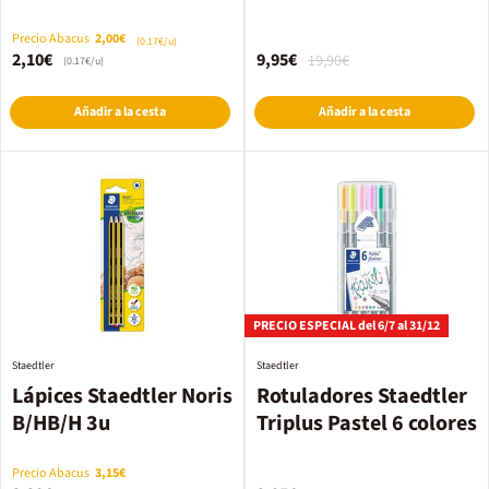
colores
Precio Abacus
2,00€
(0.17€/u)
2,10€
9,95€
19,90€
(0.17€/u)
Añadir a la cesta
Añadir a la cesta
PRECIO ESPECIAL del 6/7 al 31/12
Staedtler
Staedtler
Lápices Staedtler Noris
Rotuladores Staedtler
B/HB/H 3u
Triplus Pastel 6 colores
Precio Abacus
3,15€