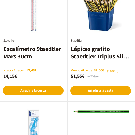
Staedtler
Staedtler
Escalímetro Staedtler
Lápices grafito
Mars 30cm
Staedtler Triplus Slim
183 72u
Precio Abacus
13,45€
Precio Abacus
49,00€
(0.68€/u)
14,15€
51,55€
(0.72€/u)
Añadir a la cesta
Añadir a la cesta