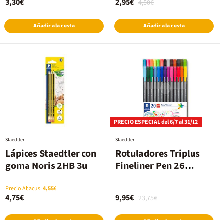
3,30€
2,95€
4,50€
Añadir a la cesta
Añadir a la cesta
PRECIO ESPECIAL del 6/7 al 31/12
Staedtler
Staedtler
Lápices Staedtler con
Rotuladores Triplus
goma Noris 2HB 3u
Fineliner Pen 26
colores
Precio Abacus
4,55€
4,75€
9,95€
23,75€