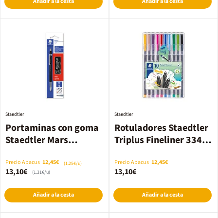
Añadir a la cesta
Añadir a la cesta
Staedtler
Staedtler
Portaminas con goma
Rotuladores Staedtler
Staedtler Mars
Triplus Fineliner 334
Technico 2mm 1u
10 colores
Precio Abacus
12,45€
Precio Abacus
12,45€
(1.25€/u)
13,10€
13,10€
(1.31€/u)
Añadir a la cesta
Añadir a la cesta