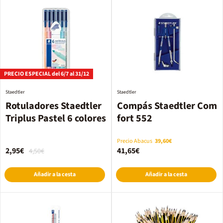
PRECIO ESPECIAL del 6/7 al 31/12
Staedtler
Staedtler
Rotuladores Staedtler
Compás Staedtler Com
Triplus Pastel 6 colores
fort 552
Precio Abacus
39,60€
2,95€
41,65€
4,50€
Añadir a la cesta
Añadir a la cesta