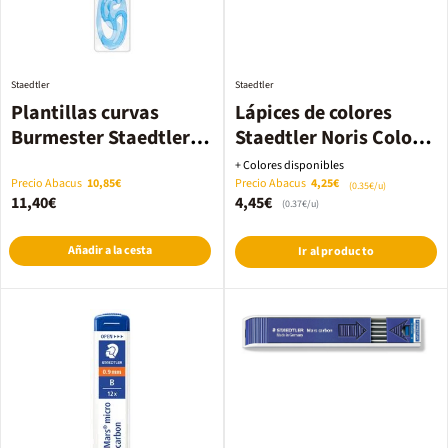
Staedtler
Staedtler
Plantillas curvas
Lápices de colores
Burmester Staedtler
Staedtler Noris Colour
3u
verde claro 12u
+ Colores disponibles
Precio Abacus
10,85€
Precio Abacus
4,25€
(0.35€/u)
11,40€
4,45€
(0.37€/u)
Añadir a la cesta
Ir al producto