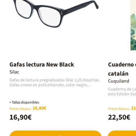
Gafas lectura New Black
Cuaderno d
Silac
catalán
Gafas de lectura pregraduadas Silac 1,25 dioptrías.
Cuquiland
Gafas unisex en policarbonato, color negro,
Cuaderno de Lec
acabado brillante, tamaño grande, forma
esta Edición Ex
cuadrada. Modelo 7305 New Black 1,25 dioptrías.
Cuaderno de Lec
Marca Silac.
+ Tallas disponibles
vida!Es un espa
16,80€
21
hazañas literari
Precio Abacus
Precio Abacus
que te han emo
16,90€
22,50€
lecturas. Podrá
amado (y odiado
dejaron con la b
robaron el alie