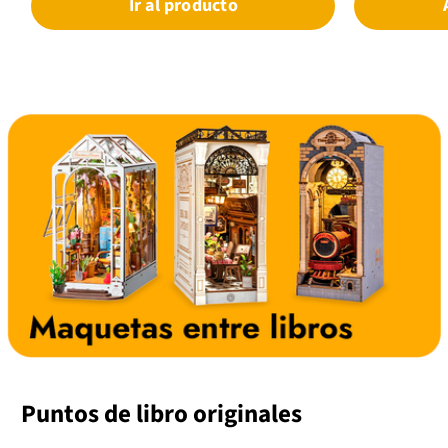
Ir al producto
cuaderno tambié
confort, explor
autores de tod
retos:Podrás cr
literarios.Hace
preferidos.Comp
adaptaciones al
libros, autores 
portada.Y todo 
de Esther Gili,
tus aventuras l
lecturas!Caract
cmCartoné al c
ilustradas96 pá
Natural de 120
libro de telaId
catalán Abacus
Puntos de libro originales