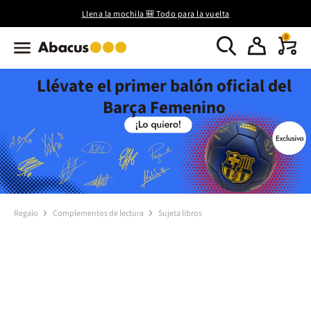
Llena la mochila 🎒 Todo para la vuelta
0
Llévate el primer balón oficial del
Barça Femenino
Regalo
Complementos de lectura
Sujeta libros