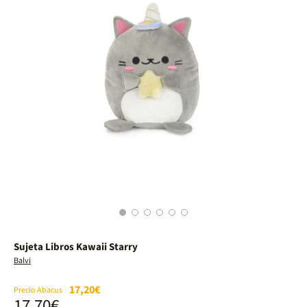
1
2
3
4
5
6
Sujeta Libros Kawaii Starry
Balvi
17,20€
Precio Abacus
17,70€