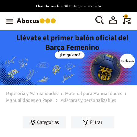
Llena la mochila 🎒 Todo para la vuelta
0
Llévate el primer balón oficial del
Barça Femenino
Papelería y Manualidades
Material para Manualidades
Manualidades en Papel
Máscaras y personalizables
Categorías
Filtrar