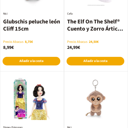
Nici
Cefa
Glubschis peluche león
The Elf On The Shelf®
Cliff 15cm
Cuento y Zorro Ártico
(Pack oficial)
Precio Abacus
8,75€
Precio Abacus
24,50€
8,99€
24,99€
Añadir a la cesta
Añadir a la cesta
Disney Princeses
Nici