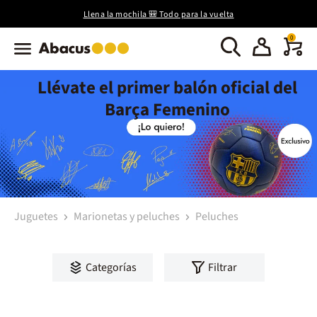
Llena la mochila 🎒 Todo para la vuelta
0
Llévate el primer balón oficial del
Barça Femenino
Juguetes
Marionetas y peluches
Peluches
Categorías
Filtrar