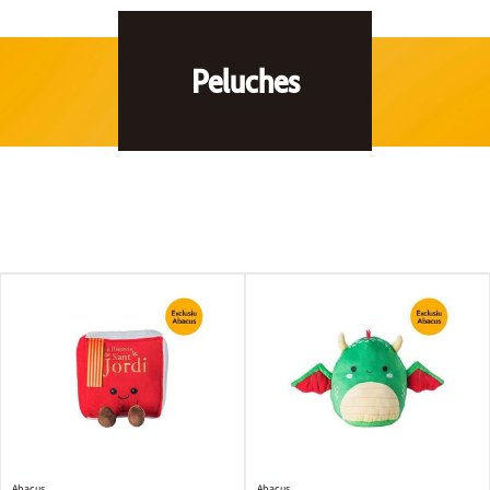
Peluches
Abacus
Abacus