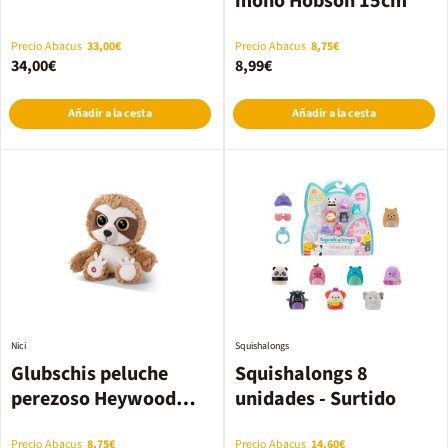
mono Hobson 15cm
Precio Abacus
33,00€
Precio Abacus
8,75€
34,00€
8,99€
Añadir a la cesta
Añadir a la cesta
Nici
Squishalongs
Glubschis peluche
Squishalongs 8
perezoso Heywood
unidades - Surtido
15cm
Precio Abacus
8,75€
Precio Abacus
14,60€