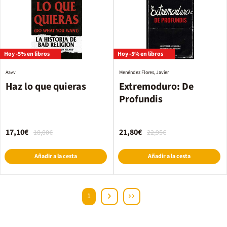
Hoy -5% en libros
Hoy -5% en libros
Aavv
Menéndez Flores, Javier
Haz lo que quieras
Extremoduro: De
Profundis
17,10€
21,80€
18,00€
22,95€
Añadir a la cesta
Añadir a la cesta
1