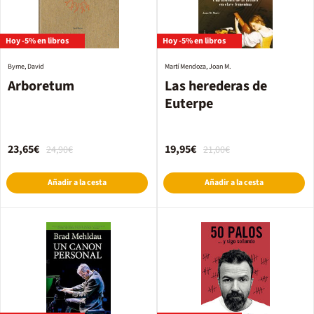
Hoy -5% en libros
Hoy -5% en libros
Byrne, David
Martí Mendoza, Joan M.
Arboretum
Las herederas de
Euterpe
23,65€
19,95€
24,90€
21,00€
Añadir a la cesta
Añadir a la cesta