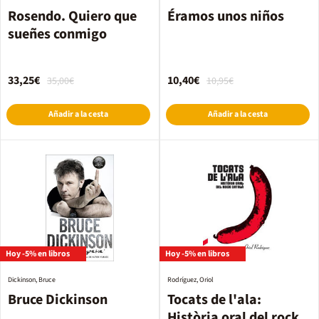
Rosendo. Quiero que
Éramos unos niños
sueñes conmigo
33,25€
10,40€
35,00€
10,95€
Añadir a la cesta
Añadir a la cesta
Hoy -5% en libros
Hoy -5% en libros
Dickinson, Bruce
Rodríguez, Oriol
Bruce Dickinson
Tocats de l'ala:
Història oral del rock