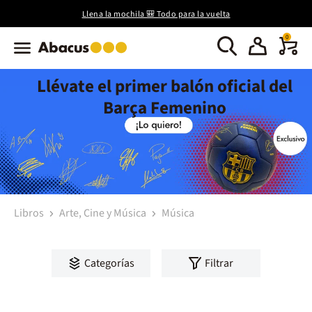
Llena la mochila 🎒 Todo para la vuelta
0
Llévate el primer balón oficial del
Barça Femenino
Libros
Arte, Cine y Música
Música
Categorías
Filtrar