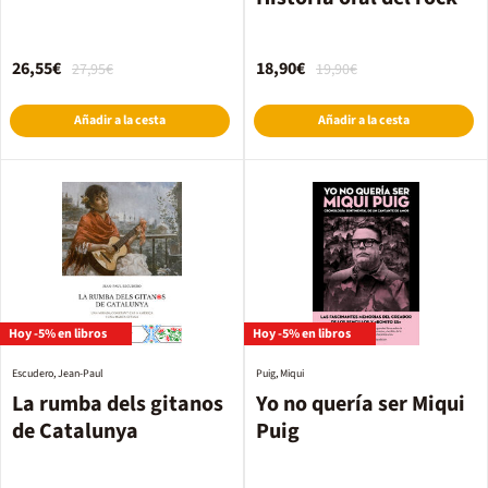
26,55€
18,90€
27,95€
19,90€
Añadir a la cesta
Añadir a la cesta
Hoy -5% en libros
Hoy -5% en libros
Escudero, Jean-Paul
Puig, Miqui
La rumba dels gitanos
Yo no quería ser Miqui
de Catalunya
Puig