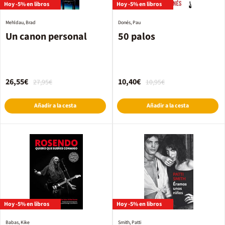
Hoy -5% en libros
Hoy -5% en libros
Mehldau, Brad
Donés, Pau
Un canon personal
50 palos
26,55€
10,40€
27,95€
10,95€
Añadir a la cesta
Añadir a la cesta
Hoy -5% en libros
Hoy -5% en libros
Babas, Kike
Smith, Patti