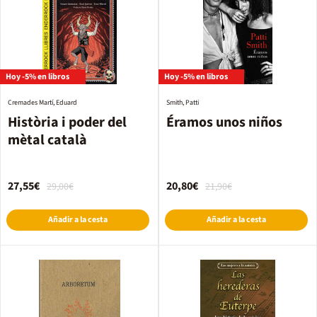
Hoy -5% en libros
Hoy -5% en libros
Cremades Martí, Eduard
Smith, Patti
Història i poder del
Éramos unos niños
mètal català
27,55€
20,80€
29,00€
21,90€
Añadir a la cesta
Añadir a la cesta