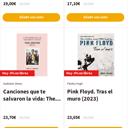
19,00€
17,10€
20,00€
18,00€
Añadir a la cesta
Añadir a la cesta
Hoy -5% en libros
Hoy -5% en libros
Goddard, Simon
Fielder, Hugh
Canciones que te
Pink Floyd. Tras el
salvaron la vida: The
muro (2023)
Smiths 1982-87
23,70€
23,65€
24,95€
24,90€