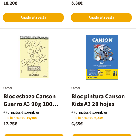
18,20€
8,80€
Añadir a la cesta
Añadir a la cesta
Canson
Canson
Bloc esbozo Canson
Bloc pintura Canson
Guarro A3 90g 100
Kids A3 20 hojas
hojas
+ Formatos disponibles
+ Formatos disponibles
Precio Abacus
16,90€
Precio Abacus
6,35€
17,75€
6,65€