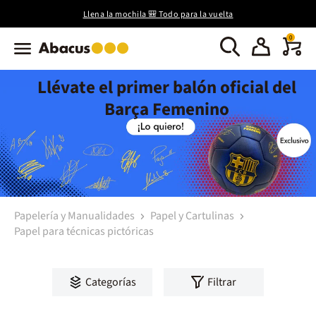
Llena la mochila 🎒 Todo para la vuelta
0
Llévate el primer balón oficial del
Barça Femenino
Papelería y Manualidades
Papel y Cartulinas
Papel para técnicas pictóricas
Categorías
Filtrar