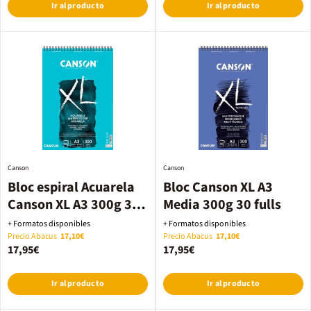
Ir al producto
Ir al producto
Canson
Canson
Bloc espiral Acuarela
Bloc Canson XL A3
Canson XL A3 300g 30
Media 300g 30 fulls
hojas
+ Formatos disponibles
+ Formatos disponibles
Precio Abacus
17,10€
Precio Abacus
17,10€
17,95€
17,95€
Ir al producto
Ir al producto