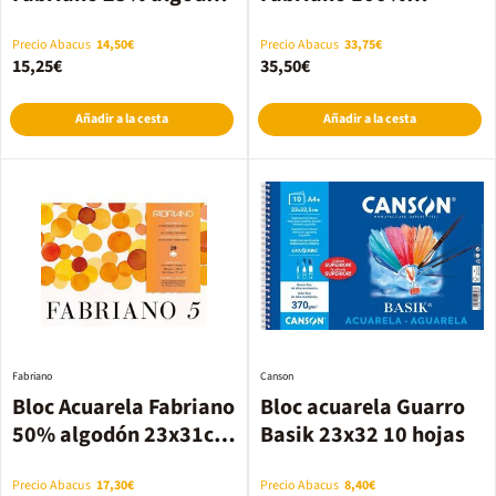
A4 200g
algodón 26x36cm
300g
Precio Abacus
14,50€
Precio Abacus
33,75€
15,25€
35,50€
Añadir a la cesta
Añadir a la cesta
Fabriano
Canson
Bloc Acuarela Fabriano
Bloc acuarela Guarro
50% algodón 23x31cm
Basik 23x32 10 hojas
300g
Precio Abacus
17,30€
Precio Abacus
8,40€