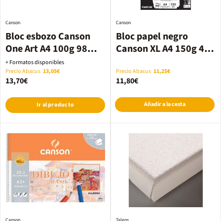
Canson
Canson
Bloc esbozo Canson
Bloc papel negro
One Art A4 100g 98
Canson XL A4 150g 40
hojas
hojas
+ Formatos disponibles
Precio Abacus
13,05€
Precio Abacus
11,25€
13,70€
11,80€
Añadir a la cesta
Ir al producto
Canson
Talens