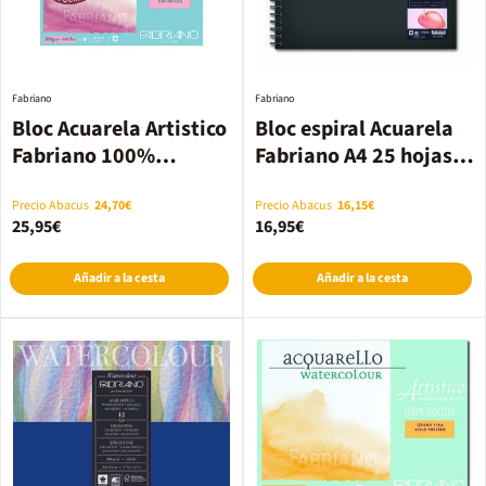
Fabriano
Fabriano
Bloc Acuarela Artistico
Bloc espiral Acuarela
Fabriano 100%
Fabriano A4 25 hojas
algodón 18x36cm
300g
300g
Precio Abacus
24,70€
Precio Abacus
16,15€
25,95€
16,95€
Añadir a la cesta
Añadir a la cesta