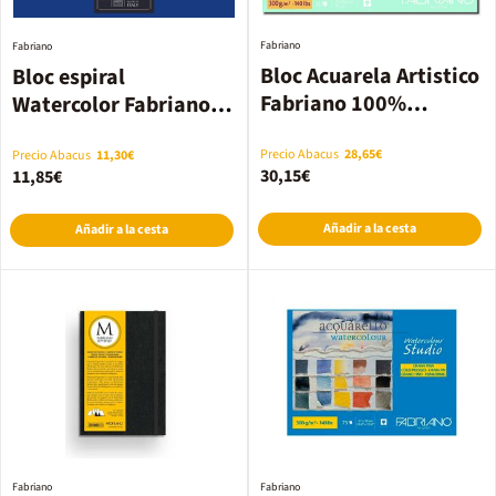
Fabriano
Fabriano
Bloc Acuarela Artistico
Bloc espiral
Fabriano 100%
Watercolor Fabriano
algodón 23x30cm
25% algodón 24x32cm
300g
300g
Precio Abacus
28,65€
Precio Abacus
11,30€
30,15€
11,85€
Añadir a la cesta
Añadir a la cesta
Fabriano
Fabriano