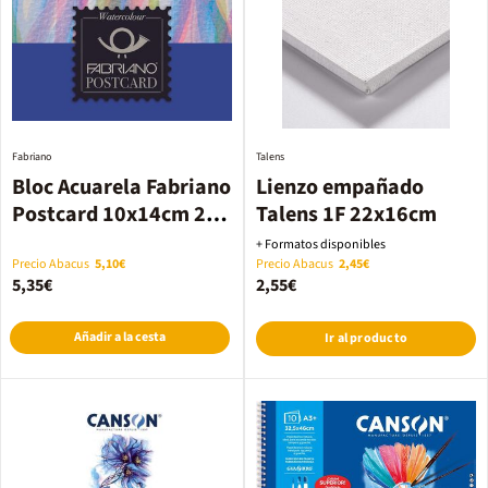
Fabriano
Talens
Bloc Acuarela Fabriano
Lienzo empañado
Postcard 10x14cm 20
Talens 1F 22x16cm
hojas 300g
+ Formatos disponibles
Precio Abacus
5,10€
Precio Abacus
2,45€
5,35€
2,55€
Añadir a la cesta
Ir al producto