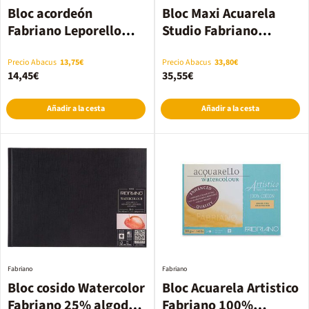
Bloc acordeón
Bloc Maxi Acuarela
Fabriano Leporello
Studio Fabriano
11x16cm 260g
27x35cm 75 hojas
300g
Precio Abacus
13,75€
Precio Abacus
33,80€
14,45€
35,55€
Añadir a la cesta
Añadir a la cesta
Fabriano
Fabriano
Bloc cosido Watercolor
Bloc Acuarela Artistico
Fabriano 25% algodón
Fabriano 100%