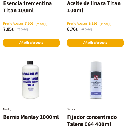
Esencia trementina
Aceite de linaza Titan
Titan 100ml
100ml
Precio Abacus
7,50€
Precio Abacus
8,35€
(75.00€/l)
(83.50€/l)
7,85€
8,70€
(78.50€/l)
(87.00€/l)
Añadir a la cesta
Añadir a la cesta
Manley
Talens
Barniz Manley 1000ml
Fijador concentrado
Talens 064 400ml