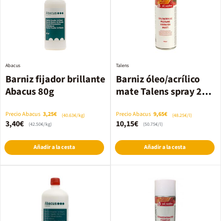
Abacus
Talens
Barniz fijador brillante
Barniz óleo/acrílico
Abacus 80g
mate Talens spray 200
ml
Precio Abacus
3,25€
Precio Abacus
9,65€
(40.63€/kg)
(48.25€/l)
3,40€
10,15€
(42.50€/kg)
(50.75€/l)
Añadir a la cesta
Añadir a la cesta