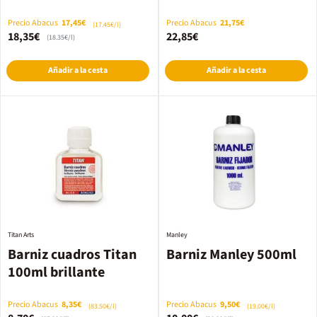
Precio Abacus
17,45€
Precio Abacus
21,75€
(17.45€/l)
18,35€
22,85€
(18.35€/l)
Añadir a la cesta
Añadir a la cesta
Titan Arts
Manley
Barniz cuadros Titan
Barniz Manley 500ml
100ml brillante
Precio Abacus
8,35€
Precio Abacus
9,50€
(83.50€/l)
(19.00€/l)