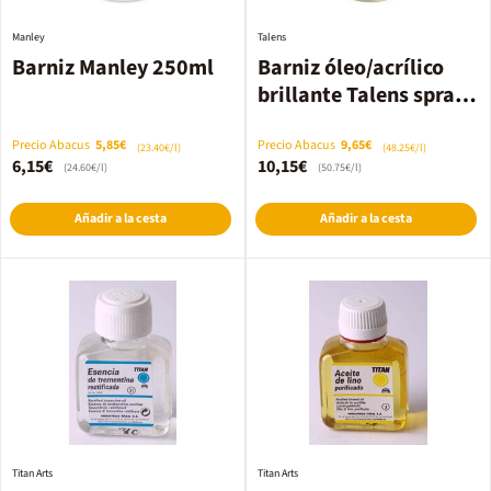
Manley
Talens
Barniz Manley 250ml
Barniz óleo/acrílico
brillante Talens spray
200ml
Precio Abacus
5,85€
Precio Abacus
9,65€
(23.40€/l)
(48.25€/l)
6,15€
10,15€
(24.60€/l)
(50.75€/l)
Añadir a la cesta
Añadir a la cesta
Titan Arts
Titan Arts