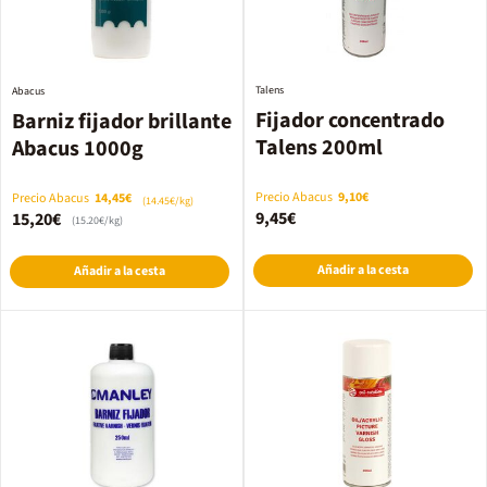
Talens
Abacus
Fijador concentrado
Barniz fijador brillante
Talens 200ml
Abacus 1000g
Precio Abacus
9,10€
Precio Abacus
14,45€
(14.45€/kg)
9,45€
15,20€
(15.20€/kg)
Añadir a la cesta
Añadir a la cesta