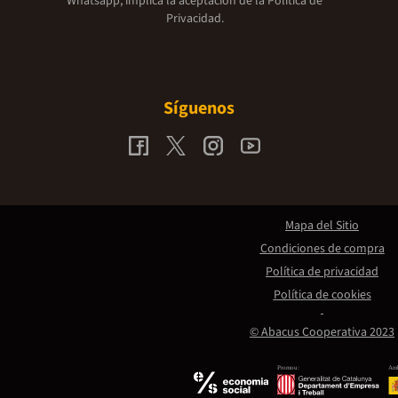
Whatsapp, implica la aceptación de la
Política de
Privacidad.
Síguenos
Mapa del Sitio
Condiciones de compra
Política de privacidad
Política de cookies
© Abacus Cooperativa 2023
Promou:
Amb