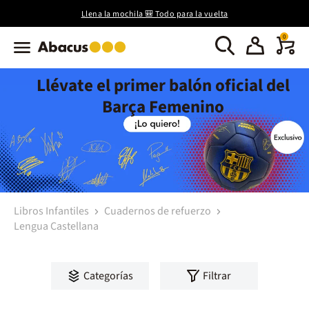
Llena la mochila 🎒 Todo para la vuelta
0
Llévate el primer balón oficial del
Barça Femenino
Libros Infantiles
Cuadernos de refuerzo
Lengua Castellana
Categorías
Filtrar