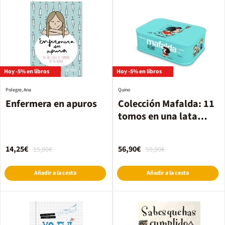
Hoy -5% en libros
Hoy -5% en libros
Polegre, Ana
Quino
Enfermera en apuros
Colección Mafalda: 11
tomos en una lata
(edición limitada)
14,25€
56,90€
15,00€
59,90€
Añadir a la cesta
Añadir a la cesta