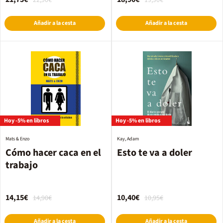
22,90€
19,90€
Añadir a la cesta
Añadir a la cesta
Hoy -5% en libros
Hoy -5% en libros
Mats & Enzo
Kay, Adam
Cómo hacer caca en el
Esto te va a doler
trabajo
14,15€
10,40€
14,90€
10,95€
Añadir a la cesta
Añadir a la cesta