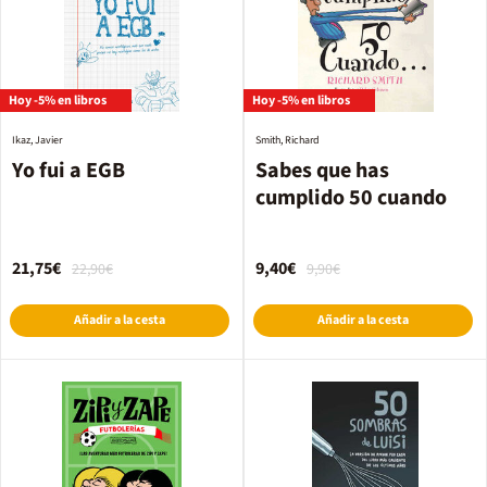
Hoy -5% en libros
Hoy -5% en libros
Ikaz, Javier
Smith, Richard
Yo fui a EGB
Sabes que has
cumplido 50 cuando
21,75€
9,40€
22,90€
9,90€
Añadir a la cesta
Añadir a la cesta