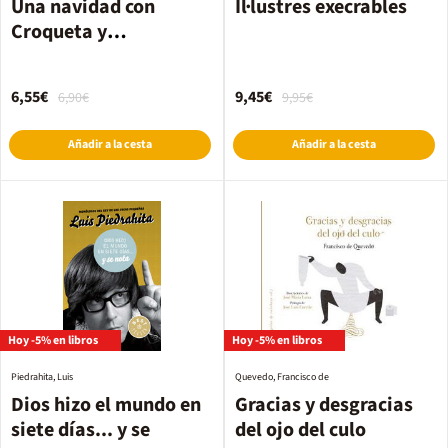
Una navidad con
Il·lustres execrables
Croqueta y
Empanadilla
6,55€
9,45€
6,90€
9,95€
Añadir a la cesta
Añadir a la cesta
Hoy -5% en libros
Hoy -5% en libros
Piedrahita, Luis
Quevedo, Francisco de
Dios hizo el mundo en
Gracias y desgracias
siete días... y se
del ojo del culo