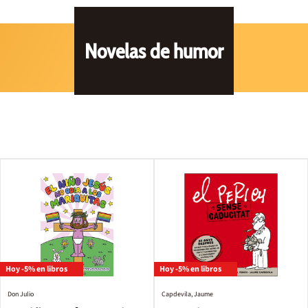
Novelas de humor
Hoy -5% en libros
Hoy -5% en libros
Don Julio
Capdevila, Jaume