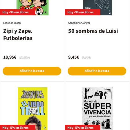
Hoy -5% en libros
Hoy -5% en libros
Escobar, Josep
Sanchidrián, Ángel
Zipi y Zape.
50 sombras de Luisi
Futbolerías
18,95€
9,45€
19,95€
9,95€
Añadir a la cesta
Añadir a la cesta
Hoy -5% en libros
Hoy -5% en libros