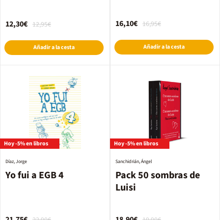
16,10€
12,30€
16,95€
12,95€
Añadir a la cesta
Añadir a la cesta
Hoy -5% en libros
Hoy -5% en libros
Díaz, Jorge
Sanchidrián, Ángel
Yo fui a EGB 4
Pack 50 sombras de
Luisi
21,75€
18,90€