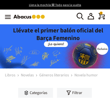
Llena la mochila 🎒 Todo para la vuelta
0
Llévate el primer balón oficial del
Barça Femenino
Libros
Novelas
Géneros literarios
Novela humor
Categorías
Filtrar