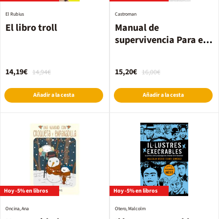
El Rubius
Castroman
El libro troll
Manual de
supervivencia Para el
Fin del Mundo
14,19€
15,20€
14,94€
16,00€
Añadir a la cesta
Añadir a la cesta
Hoy -5% en libros
Hoy -5% en libros
Oncina, Ana
Otero, Malcolm