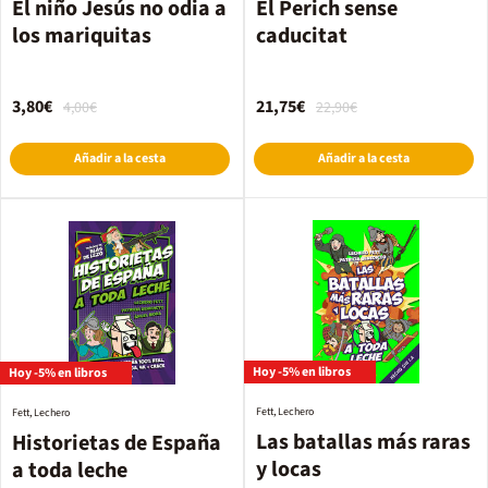
El niño Jesús no odia a
El Perich sense
los mariquitas
caducitat
3,80€
21,75€
4,00€
22,90€
Añadir a la cesta
Añadir a la cesta
Hoy -5% en libros
Hoy -5% en libros
Fett, Lechero
Fett, Lechero
Las batallas más raras
Historietas de España
y locas
a toda leche