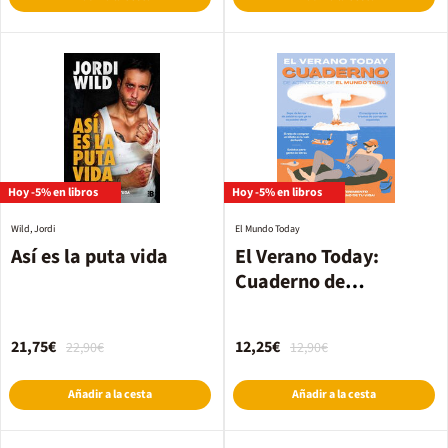
Hoy -5% en libros
Hoy -5% en libros
Wild, Jordi
El Mundo Today
Así es la puta vida
El Verano Today:
Cuaderno de
actividades
21,75€
12,25€
22,90€
12,90€
Añadir a la cesta
Añadir a la cesta