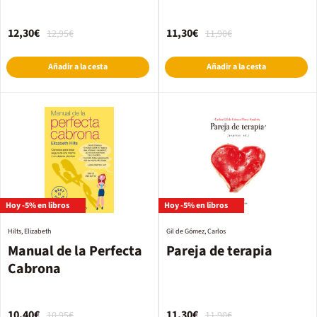
12,30€
11,30€
12,95€
11,90€
Añadir a la cesta
Añadir a la cesta
Hoy -5% en libros
Hoy -5% en libros
Hilts, Elizabeth
Gil de Gómez, Carlos
Manual de la Perfecta
Pareja de terapia
Cabrona
10,40€
11,30€
10,95€
11,90€