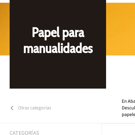
Papel para
manualidades
En Aba
Otras categorías
Descub
papele
CATEGORÍAS