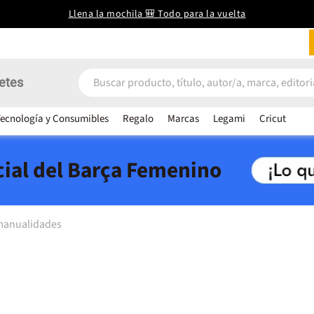
Llena la mochila 🎒 Todo para la vuelta
etes
ecnología y Consumibles
Regalo
Marcas
Legami
Cricut
icial del Barça Femenino
manualidades