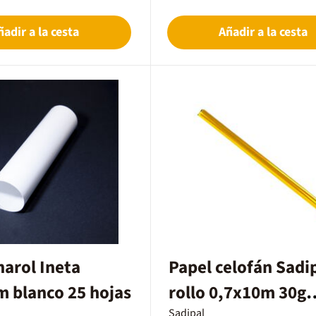
 certificado FSC.Paquete de 250
ñadir a la cesta
Añadir a la cesta
harol Ineta
Papel celofán Sadi
 blanco 25 hojas
rollo 0,7x10m 30g
Sadipal