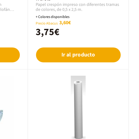
blanco/azul
m
Papel crespón impreso con diferentes tramas
elofán
de colores, de 0,5 x 2,5 m.
r de
+ Colores disponibles
ltamente
3,60€
Precio Abacus
eal para
3,75€
in
 luz y al
de
Idóneo para
Ir al producto
como flores
os de