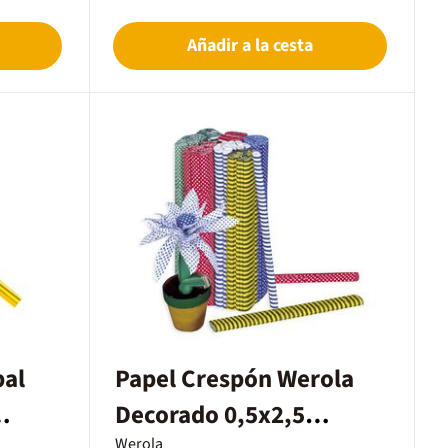
la oficina.Paquete con 100 cartulinas de 10
colores diferentes.
Añadir a la cesta
pal
Papel Crespón Werola
Decorado 0,5x2,5
Werola