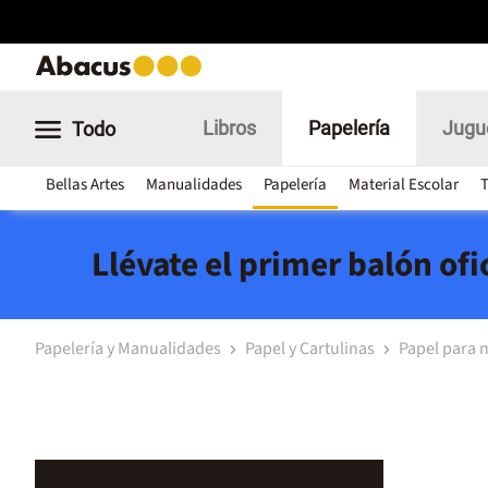
Libros
Papelería
Jugu
Todo
Bellas Artes
Manualidades
Papelería
Material Escolar
T
Llévate el primer balón of
Papelería y Manualidades
Papel y Cartulinas
Papel para 