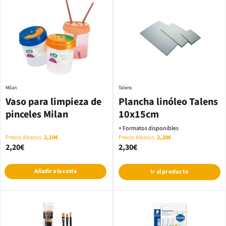
Milan
Talens
Vaso para limpieza de
Plancha linóleo Talens
pinceles Milan
10x15cm
+ Formatos disponibles
Precio Abacus
2,10€
Precio Abacus
2,20€
2,20€
2,30€
Añadir a la cesta
Ir al producto