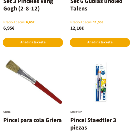
Set 3 Pinceles Vang
Set 6 Gubias linóleo
Gogh (2-8-12)
Talens
Precio Abacus
6,65€
Precio Abacus
11,50€
6,95€
12,10€
Añadir a la cesta
Añadir a la cesta
Griera
Staedtler
Pincel para cola Griera
Pincel Staedtler 3
piezas