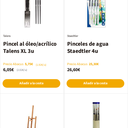
Talens
Staedtler
Pincel al óleo/acrílico
Pinceles de agua
Talens XL 3u
Staedtler 4u
Precio Abacus
5,75€
Precio Abacus
25,30€
(1.92€/u)
6,05€
26,60€
(2.02€/u)
Añadir a la cesta
Añadir a la cesta