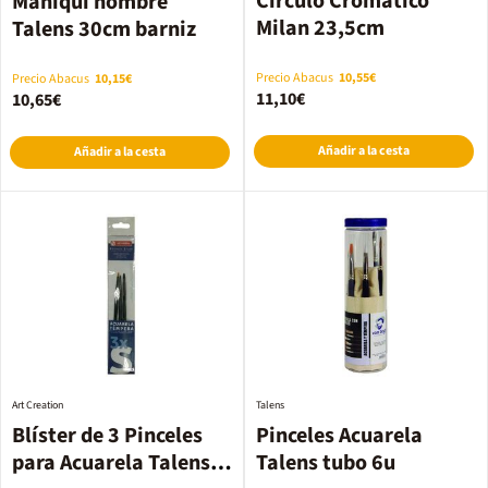
Círculo Cromático
Maniquí hombre
Milan 23,5cm
Talens 30cm barniz
Precio Abacus
10,55€
Precio Abacus
10,15€
11,10€
10,65€
Añadir a la cesta
Añadir a la cesta
Art Creation
Talens
Blíster de 3 Pinceles
Pinceles Acuarela
para Acuarela Talens
Talens tubo 6u