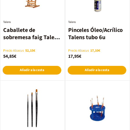
Talens
Talens
Caballete de
Pinceles Óleo/Acrílico
sobremesa faig Talens
Talens tubo 6u
80cm
Precio Abacus
52,15€
Precio Abacus
17,10€
54,85€
17,95€
Añadir a la cesta
Añadir a la cesta