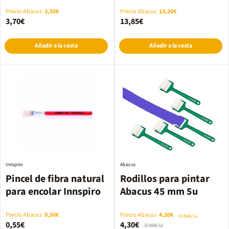
(S)
Precio Abacus
3,55€
Precio Abacus
13,20€
3,70€
13,85€
Añadir a la cesta
Añadir a la cesta
Innspiro
Abacus
Pincel de fibra natural
Rodillos para pintar
para encolar Innspiro
Abacus 45 mm 5u
Precio Abacus
0,50€
Precio Abacus
4,20€
(0.84€/u)
0,55€
4,30€
(0.86€/u)