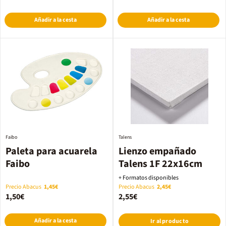
Añadir a la cesta
Añadir a la cesta
Faibo
Talens
Paleta para acuarela
Lienzo empañado
Faibo
Talens 1F 22x16cm
+ Formatos disponibles
Precio Abacus
1,45€
Precio Abacus
2,45€
1,50€
2,55€
Añadir a la cesta
Ir al producto