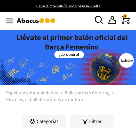
Llena la mochila 🎒 Todo para la vuelta
0
Llévate el primer balón oficial del
Barça Femenino
Papelería y Manualidades
Bellas artes y Coloring
Pinceles, caballetes y útiles de pintura
Categorías
Filtrar