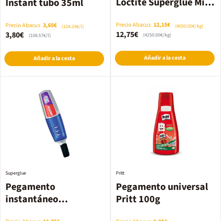
Loctite Superglue Mini
Instant tubo 35ml
Trio 1g 3u
Precio Abacus
12,15€
Precio Abacus
3,65€
(4050.00€/kg)
(104.29€/l)
12,75€
3,80€
(4250.00€/kg)
(108.57€/l)
Añadir a la cesta
Añadir a la cesta
Superglue
Pritt
Pegamento
Pegamento universal
instantáneo
Pritt 100g
Superglue-3 Creative