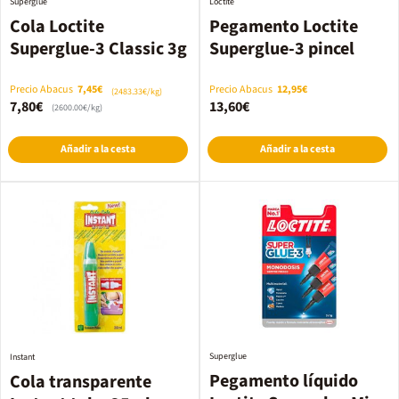
Superglue
Loctite
Cola Loctite
Pegamento Loctite
Superglue-3 Classic 3g
Superglue-3 pincel
Precio Abacus
7,45€
Precio Abacus
12,95€
(2483.33€/kg)
7,80€
13,60€
(2600.00€/kg)
Añadir a la cesta
Añadir a la cesta
Superglue
Instant
Pegamento líquido
Cola transparente