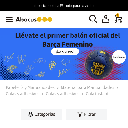
Llena la mochila 🎒 Todo para la vuelta
0
Llévate el primer balón oficial del
Barça Femenino
Papelería y Manualidades
Material para Manualidades
Colas y adhesivos
Colas y adhesivos
Cola instant
Categorías
Filtrar