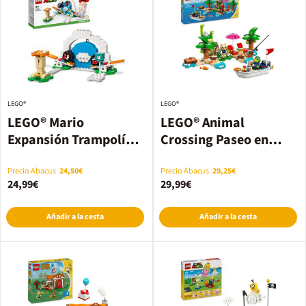
LEGO®
LEGO®
LEGO® Mario
LEGO® Animal
Expansión Trampolín
Crossing Paseo en
Fuzzies 71405
barca con el Capitán
77048
Precio Abacus
24,50€
Precio Abacus
29,25€
24,99€
29,99€
Añadir a la cesta
Añadir a la cesta