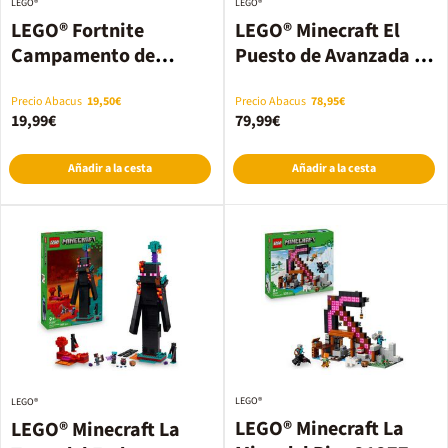
LEGO®
LEGO®
LEGO® Fortnite
LEGO® Minecraft El
Campamento de
Puesto de Avanzada de
Banano y Bujía 77075
los Saqueadores y el
Devastador 21278
Precio Abacus
19,50€
Precio Abacus
78,95€
19,99€
79,99€
Añadir a la cesta
Añadir a la cesta
LEGO®
LEGO®
LEGO® Minecraft La
LEGO® Minecraft La