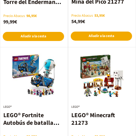
Mina del Pico 21277
Torre del Enderman
21279
Precio Abacus
53,95€
Precio Abacus
98,95€
54,99€
99,99€
Añadir a la cesta
Añadir a la cesta
LEGO®
LEGO®
LEGO® Fortnite
LEGO® Minecraft
Autobús de batalla
21273
77073