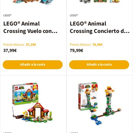
LEGO®
LEGO®
LEGO® Animal
LEGO® Animal
Crossing Vuelo con
Crossing Concierto de
Dodo Airlines 77051
Totakeke en la plaza
77052
Precio Abacus
37,25€
Precio Abacus
78,95€
37,99€
79,99€
Añadir a la cesta
Añadir a la cesta