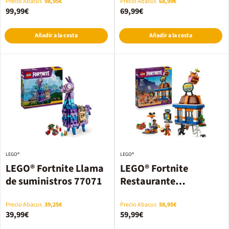
Precio Abacus
98,95€
Precio Abacus
68,99€
99,99€
69,99€
Añadir a la cesta
Añadir a la cesta
LEGO®
LEGO®
LEGO® Fortnite Llama
LEGO® Fortnite
de suministros 77071
Restaurante
Hamburrrguesa 77076
Precio Abacus
39,25€
Precio Abacus
58,95€
39,99€
59,99€