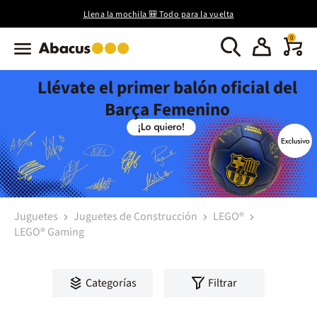
Llena la mochila 🎒 Todo para la vuelta
0
Llévate el primer balón oficial del
Barça Femenino
Juguetes
Juguetes de Construcción
LEGO®
LEGO® Gaming
Categorías
Filtrar