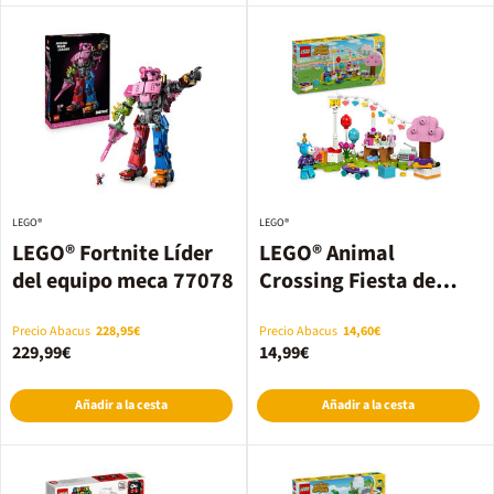
LEGO®
LEGO®
LEGO® Fortnite Líder
LEGO® Animal
del equipo meca 77078
Crossing Fiesta de
cumpleaños de Azulino
77046
Precio Abacus
228,95€
Precio Abacus
14,60€
229,99€
14,99€
Añadir a la cesta
Añadir a la cesta