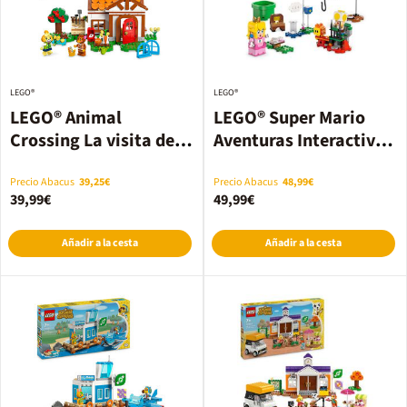
LEGO®
LEGO®
LEGO® Animal
LEGO® Super Mario
Crossing La visita de
Aventuras Interactivas
Canela 77049
con LEGO® Peach™
71441
Precio Abacus
39,25€
Precio Abacus
48,99€
39,99€
49,99€
Añadir a la cesta
Añadir a la cesta