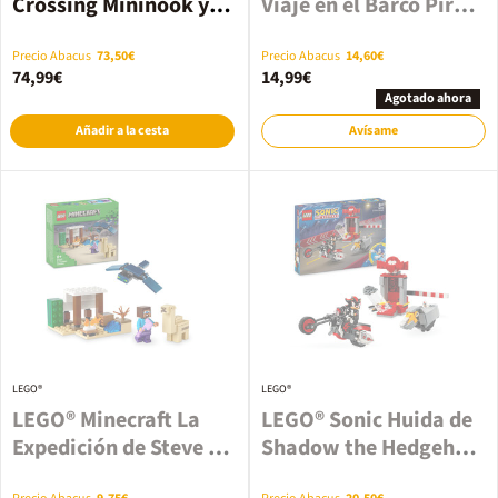
Crossing Mininook y
Viaje en el Barco Pirata
casa de Minina 77050
21259
Precio Abacus
73,50€
Precio Abacus
14,60€
74,99€
14,99€
Agotado ahora
Añadir a la cesta
Avísame
LEGO®
LEGO®
LEGO® Minecraft La
LEGO® Sonic Huida de
Expedición de Steve al
Shadow the Hedgehog
Desierto 21251
76995