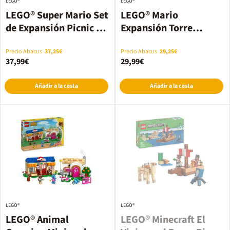
LEGO®
LEGO®
LEGO® Super Mario Set
LEGO® Mario
de Expansión Picnic en
Expansión Torre
Casa de Mario 71422
Hermano Sumo Jefe
71388
Precio Abacus
37,25€
Precio Abacus
29,25€
37,99€
29,99€
Añadir a la cesta
Añadir a la cesta
LEGO®
LEGO®
LEGO® Animal
LEGO® Minecraft El