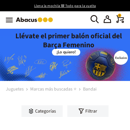
Llena la mochila 🎒 Todo para la vuelta
0
Llévate el primer balón oficial del
Barça Femenino
Juguetes
Marcas más buscadas ⭐
Bandai
Categorías
Filtrar