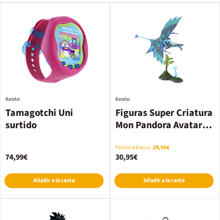
Bandai
Bandai
Tamagotchi Uni
Figuras Super Criatura
surtido
Mon Pandora Avatar
Oleada 1 Surtidas
Precio Abacus
29,95€
74,99€
30,95€
Añadir a la cesta
Añadir a la cesta