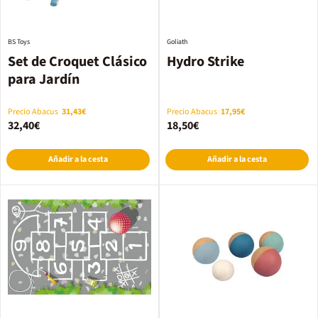
BS Toys
Goliath
Set de Croquet Clásico
Hydro Strike
para Jardín
Precio Abacus
31,43€
Precio Abacus
17,95€
32,40€
18,50€
Añadir a la cesta
Añadir a la cesta