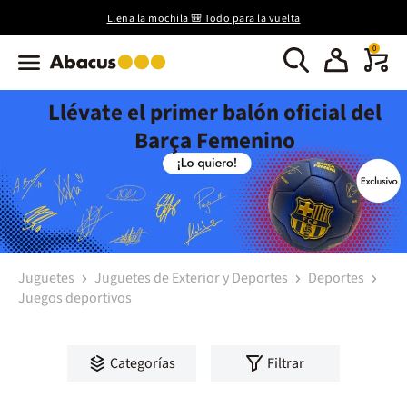
Llena la mochila 🎒 Todo para la vuelta
0
Llévate el primer balón oficial del
Barça Femenino
Juguetes
Juguetes de Exterior y Deportes
Deportes
Juegos deportivos
Categorías
Filtrar