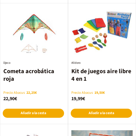
Djeco
Alldoro
Cometa acrobática
Kit de juegos aire libre
roja
4 en 1
Precio Abacus
22,25€
Precio Abacus
19,50€
22,90€
19,99€
Añadir a la cesta
Añadir a la cesta