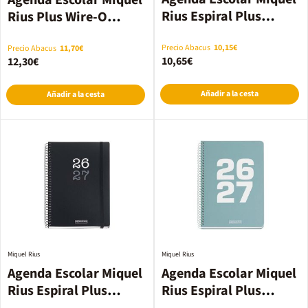
Agenda Escolar Miquel
Rius Espiral Plus
Rius Plus Wire-O
sem/vista multilingüe
sem/vista multilingüe
2026-2027 Azul
2026-2027 Gris
Precio Abacus
10,15€
Precio Abacus
11,70€
10,65€
12,30€
Añadir a la cesta
Añadir a la cesta
Miquel Rius
Miquel Rius
Agenda Escolar Miquel
Agenda Escolar Miquel
Rius Espiral Plus
Rius Espiral Plus