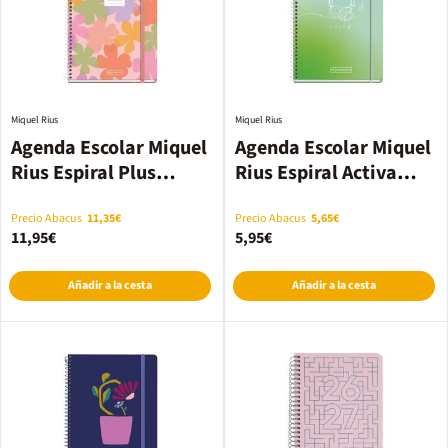
Miquel Rius
Miquel Rius
Agenda Escolar Miquel
Agenda Escolar Miquel
Rius Espiral Plus
Rius Espiral Activa
sem/vista multilingüe
sem/vista multilingüe
2026-2027 Summery
2026-2027 Enjoy
Precio Abacus
11,35€
Precio Abacus
5,65€
11,95€
5,95€
Añadir a la cesta
Añadir a la cesta