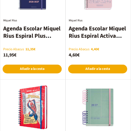
Miquel Rius
Miquel Rius
Agenda Escolar Miquel
Agenda Escolar Miquel
Rius Espiral Plus
Rius Espiral Activa
sem/vista multilingüe
sem/vista multilingüe
2026-2027 Flower
2026-2027 Lab rosa
Precio Abacus
11,35€
Precio Abacus
4,40€
11,95€
4,60€
Añadir a la cesta
Añadir a la cesta