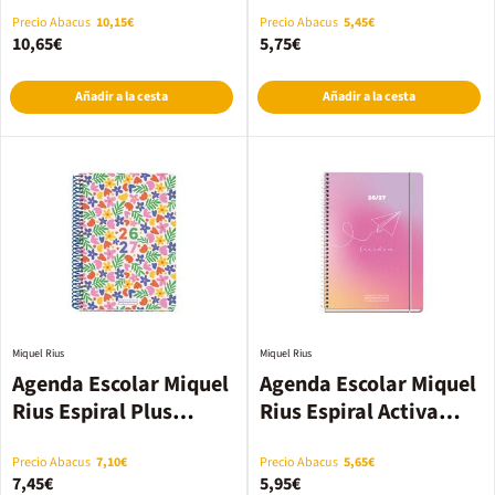
sem/vista multilingüe
sem/vista multilingüe
2026-2027 Negro
2026-2027 Basic verde
Precio Abacus
10,15€
Precio Abacus
5,45€
10,65€
5,75€
Añadir a la cesta
Añadir a la cesta
Miquel Rius
Miquel Rius
Agenda Escolar Miquel
Agenda Escolar Miquel
Rius Espiral Plus
Rius Espiral Activa
sem/vista multilingüe
sem/vista multilingüe
2026-2027 Flowery
2026-2027 Freedom
Precio Abacus
7,10€
Precio Abacus
5,65€
7,45€
5,95€