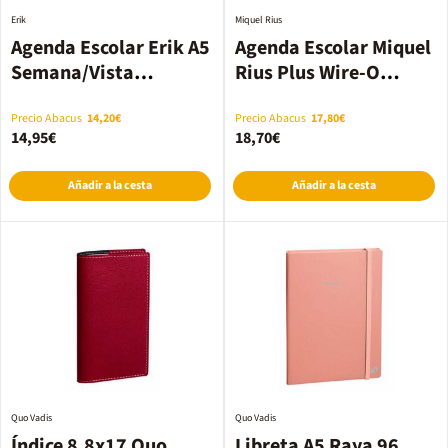
Erik
Miquel Rius
Agenda Escolar Erik A5
Agenda Escolar Miquel
Semana/Vista
Rius Plus Wire-O
Multilingüe 2026-2027
día/pág multilingüe
Spider-Man
2026-2027 Verde
Precio Abacus
14,20€
Precio Abacus
17,80€
14,95€
18,70€
Añadir a la cesta
Añadir a la cesta
Quo Vadis
Quo Vadis
Índice 8,8x17 Quo
Libreta A5 Raya 96