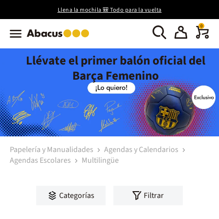
Llena la mochila 🎒 Todo para la vuelta
0
Llévate el primer balón oficial del
Barça Femenino
Papelería y Manualidades
Agendas y Calendarios
Agendas Escolares
Multilingüe
Categorías
Filtrar