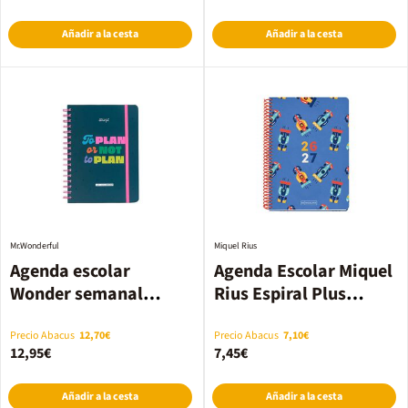
Añadir a la cesta
Añadir a la cesta
Mr.Wonderful
Miquel Rius
Agenda escolar
Agenda Escolar Miquel
Wonder semanal
Rius Espiral Plus
inglés 2026-2027 - To
sem/vista multilingüe
plan or not to plan
2026-2027 Cars
Precio Abacus
12,70€
Precio Abacus
7,10€
12,95€
7,45€
Añadir a la cesta
Añadir a la cesta