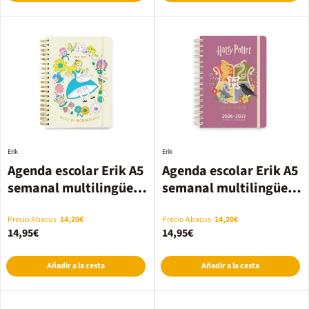
Erik
Erik
Agenda escolar Erik A5
Agenda escolar Erik A5
semanal multilingüe
semanal multilingüe
2026-2027 Alicia
2026-2027 Harry
Potter
Precio Abacus
14,20€
Precio Abacus
14,20€
14,95€
14,95€
Añadir a la cesta
Añadir a la cesta