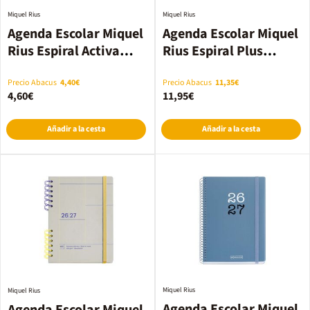
Miquel Rius
Miquel Rius
Agenda Escolar Miquel
Agenda Escolar Miquel
Rius Espiral Activa
Rius Espiral Plus
sem/vista multilingüe
sem/vista multilingüe
2026-2027 Lab azul
2026-2027 Margarita
Precio Abacus
4,40€
Precio Abacus
11,35€
4,60€
11,95€
Añadir a la cesta
Añadir a la cesta
Miquel Rius
Miquel Rius
Agenda Escolar Miquel