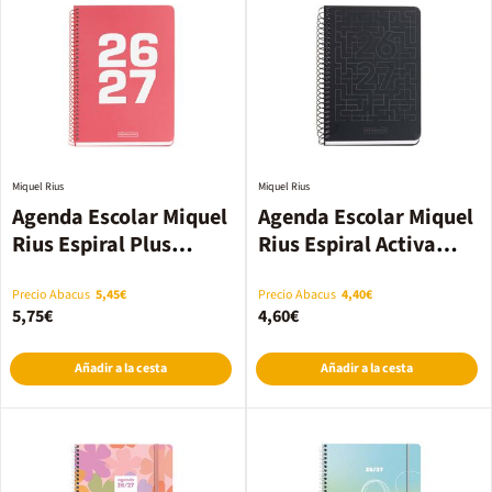
Miquel Rius
Miquel Rius
Agenda Escolar Miquel
Agenda Escolar Miquel
Rius Espiral Plus
Rius Espiral Activa
sem/vista multilingüe
sem/vista multilingüe
2026-2027 Basic coral
2026-2027 Lab negro
Precio Abacus
5,45€
Precio Abacus
4,40€
5,75€
4,60€
Añadir a la cesta
Añadir a la cesta